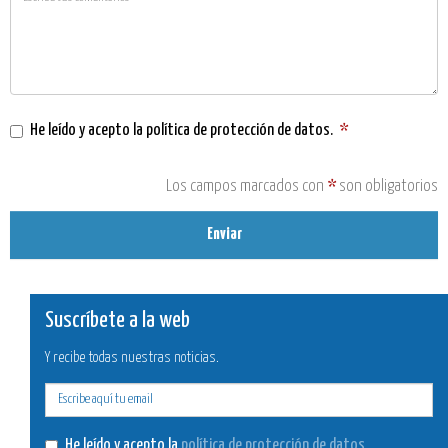
He leído y acepto la
política de protección de datos
.
*
Los campos marcados con
*
son obligatorios
Enviar
Suscríbete a la web
Y recibe todas nuestras noticias.
E-
mail
He leído y acepto la
política de protección de datos
.