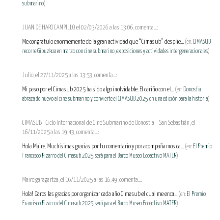
submarino
)
JUAN DE HARO CAMPILLO, el 02/03/2026 a las 13:06, comenta...:
Me congratulo enormemente de la gran actividad que “Cimasub” desplie...
(en:
CIMASUB
recorre Gipuzkoa en marzo con cine submarino, exposiciones y actividades intergeneracionales
)
Julio, el 27/11/2025 a las 13:53, comenta...:
Mi paso por el Cimasub 2025 ha sido algo inolvidable. El cariño con el...
(en:
Donostia
abraza de nuevo al cine submarino y convierte el CIMASUB 2025 en una edición para la historia
)
CIMASUB - Ciclo Internacional de Cine Submarino de Donostia – San Sebastián, el
16/11/2025 a las 19:43, comenta...:
Hola Maire, Muchísimas gracias por tu comentario y por acompañarnos ca...
(en:
El Premio
Francisco Pizarro del Cimasub 2025 será para el Barco Museo Ecoactivo MATER
)
Maire garagartza, el 16/11/2025 a las 16:49, comenta...:
Hola! Daros las gracias por organizar cada año Cimasub el cual me enca...
(en:
El Premio
Francisco Pizarro del Cimasub 2025 será para el Barco Museo Ecoactivo MATER
)