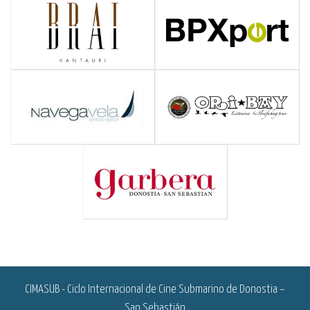
<
CIMASUB - Ciclo Internacional de Cine Submarino de Donostia –
San Sebastián