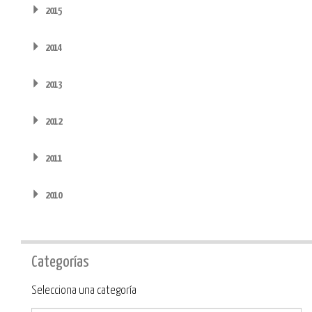
2015
2014
2013
2012
2011
2010
Categorías
Categoría
Selecciona una categoría