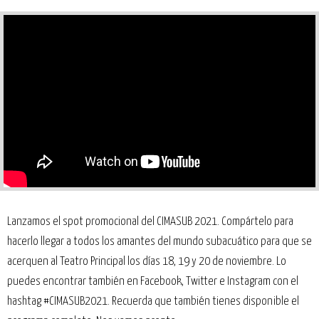
Lanzamos el spot promocional del CIMASUB 2021. Compártelo para
hacerlo llegar a todos los amantes del mundo subacuático para que se
acerquen al Teatro Principal los días 18, 19 y 20 de noviembre. Lo
puedes encontrar también en
Facebook
,
Twitter
e
Instagram
con el
hashtag #CIMASUB2021.
Recuerda que también tienes disponible el