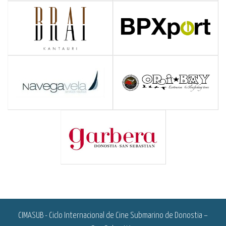
<
CIMASUB - Ciclo Internacional de Cine Submarino de Donostia –