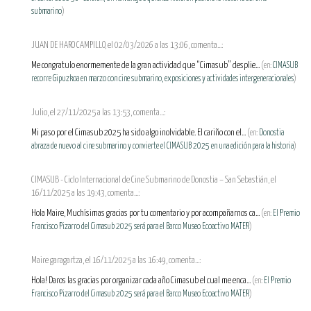
submarino
)
JUAN DE HARO CAMPILLO, el 02/03/2026 a las 13:06, comenta...:
Me congratulo enormemente de la gran actividad que “Cimasub” desplie...
(en:
CIMASUB
recorre Gipuzkoa en marzo con cine submarino, exposiciones y actividades intergeneracionales
)
Julio, el 27/11/2025 a las 13:53, comenta...:
Mi paso por el Cimasub 2025 ha sido algo inolvidable. El cariño con el...
(en:
Donostia
abraza de nuevo al cine submarino y convierte el CIMASUB 2025 en una edición para la historia
)
CIMASUB - Ciclo Internacional de Cine Submarino de Donostia – San Sebastián, el
16/11/2025 a las 19:43, comenta...:
Hola Maire, Muchísimas gracias por tu comentario y por acompañarnos ca...
(en:
El Premio
Francisco Pizarro del Cimasub 2025 será para el Barco Museo Ecoactivo MATER
)
Maire garagartza, el 16/11/2025 a las 16:49, comenta...:
Hola! Daros las gracias por organizar cada año Cimasub el cual me enca...
(en:
El Premio
Francisco Pizarro del Cimasub 2025 será para el Barco Museo Ecoactivo MATER
)