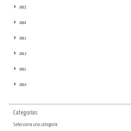
2015
2014
2013
2012
2011
2010
Categorías
Categoría
Selecciona una categoría