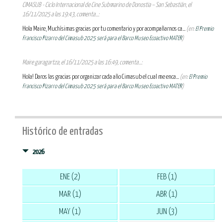
CIMASUB - Ciclo Internacional de Cine Submarino de Donostia – San Sebastián, el
16/11/2025 a las 19:43, comenta...:
Hola Maire, Muchísimas gracias por tu comentario y por acompañarnos ca...
(en:
El Premio
Francisco Pizarro del Cimasub 2025 será para el Barco Museo Ecoactivo MATER
)
Maire garagartza, el 16/11/2025 a las 16:49, comenta...:
Hola! Daros las gracias por organizar cada año Cimasub el cual me enca...
(en:
El Premio
Francisco Pizarro del Cimasub 2025 será para el Barco Museo Ecoactivo MATER
)
Histórico de entradas
2026
ENE (2)
FEB (1)
MAR (1)
ABR (1)
MAY (1)
JUN (3)