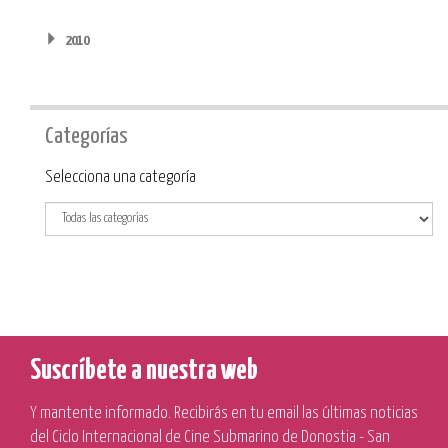
2010
Categorías
Categoría
Selecciona una categoría
Suscríbete a nuestra web
Y mantente informado. Recibirás en tu email las últimas noticias
del Ciclo Internacional de Cine Submarino de Donostia - San