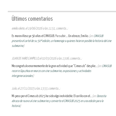
Últimos comentarios
emilio oliete, el 19/06/2026 a las 11:51, comenta...:
Es maravilloso ya 50 años el CIMASUB. Y a subir.... Un abrazo, Emilio.
(en:
CIMASUB
presenta el cartel de su 50ª edición, un homenaje a quienes hicieron posible la historia del cine
submarino
)
JUAN DE HARO CAMPILLO, el 02/03/2026 a las 13:06, comenta...:
Me congratulo enormemente de la gran actividad que “Cimasub” desplie...
(en:
CIMASUB
recorre Gipuzkoa en marzo con cine submarino, exposiciones y actividades
intergeneracionales
)
Julio, el 27/11/2025 a las 13:53, comenta...:
Mi paso por el Cimasub 2025 ha sido algo inolvidable. El cariño con el...
(en:
Donostia
abraza de nuevo al cine submarino y convierte el CIMASUB 2025 en una edición para la
historia
)