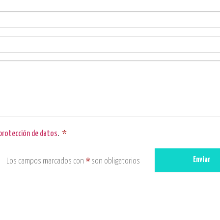
 protección de datos
.
*
Enviar
Los campos marcados con
*
son obligatorios