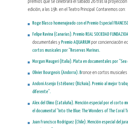
premios que se celebrará el sábado 26 tras la proyección
edición, a las 19h. en el Teatro Principal. Contaremos con:
Roge Blasco
homenajeado con el
Premio Especial FRANCIS
Felipe Ravina (Canarias). Premio REAL SOCIEDAD FUNDAZIO
documentales y
Premio AQUARIUM
por concienciación ec
cortos musicales por
“Reservas Marinas.
Morgan Maugeri (Italia).
Plata en documentales por
“Sea 
Olivier Bourgeois (Andorra).
B
ronce en cortos musicales 
Andoni Asenjo Estébanez (Bizkaia).
Premio al mejor traba
diferente”.
Alex del Olmo (Cataluña).
Mención especial por el corto m
el documental
“Into the Blue: The Wonders of The Coral T
Juan Francisco Rodríguez (Chile).
Mención especial del jur