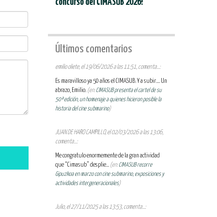
concurso del CIMASUB 2026!
Últimos comentarios
emilio oliete, el 19/06/2026 a las 11:51, comenta...:
Es maravilloso ya 50 años el CIMASUB. Y a subir.... Un
abrazo, Emilio.
(en:
CIMASUB presenta el cartel de su
50ª edición, un homenaje a quienes hicieron posible la
historia del cine submarino
)
JUAN DE HARO CAMPILLO, el 02/03/2026 a las 13:06,
comenta...:
Me congratulo enormemente de la gran actividad
que “Cimasub” desplie...
(en:
CIMASUB recorre
Gipuzkoa en marzo con cine submarino, exposiciones y
actividades intergeneracionales
)
Julio, el 27/11/2025 a las 13:53, comenta...: