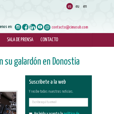
enos en:
contacto@cimasub.com
SALA DE PRENSA
CONTACTO
n su galardón en Donostia
Suscríbete a la web
Y recibe todas nuestras noticias.
E-
mail
He leído y acepto la
política de