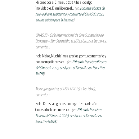
Mi paso por el Cimasub 2025 ha sido algo
inolvidable. El cariño con el...
(en:
Donostia abraza de
nuevo al cine submarino y convierte el CIMASUB 2025
en una edición para la historia
)
CIMASUB - Ciclo Internacional de Cine Submarino de
Donostia – San Sebastián, el 16/11/2025 a las 19:43,
comenta...:
Hola Maire, Muchísimas gracias por tu comentario y
por acompañarnos ca...
(en:
El Premio Francisco Pizarro
del Cimasub 2025 será para el Barco Museo Ecoactivo
MATER
)
Maire garagartza, el 16/11/2025 a las 16:49,
comenta...:
Hola! Daros las gracias por organizar cada año
Cimasub el cual me enca...
(en:
El Premio Francisco
Pizarro del Cimasub 2025 será para el Barco Museo
Ecoactivo MATER
)