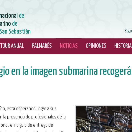
rnacional
de
arino
de
San Sebastián
Sígu
TOUR ANUAL
PALMARÉS
NOTICIAS
OPINIONES
HISTORIA
igio en la imagen submarina recogerá
feo, está esperando llegar a sus
n la presencia de profesionales de la
ional, en la gala de entrega de