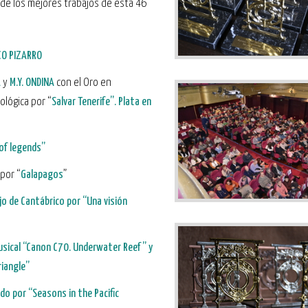
 de los mejores trabajos de esta 46
CO PIZARRO
A
y
M.Y. ONDINA
con el Oro en
ológica por “
Salvar Tenerife”.
Plata en
of legends”
por “
Galapagos
”
jo de Cantábrico por
“Una visión
usical
“Canon C70.
Underwater Reef”
y
riangle”
ado por
“Seasons in the Pacific