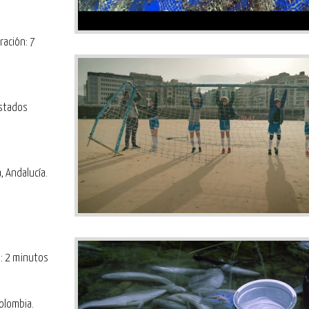
ración: 7
Estados
, Andalucía.
n: 2 minutos
Colombia.