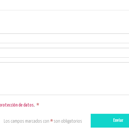
 protección de datos
.
*
Enviar
Los campos marcados con
*
son obligatorios