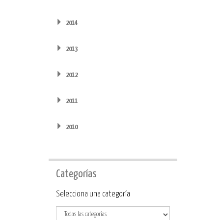
2014
2013
2012
2011
2010
Categorías
Categoría
Selecciona una categoría