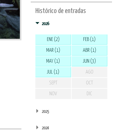
Histórico de entradas
2026
ENE (2)
FEB (1)
MAR (1)
ABR (1)
MAY (1)
JUN (3)
JUL (1)
AGO
SEPT
OCT
s
NOV
DIC
2025
2024