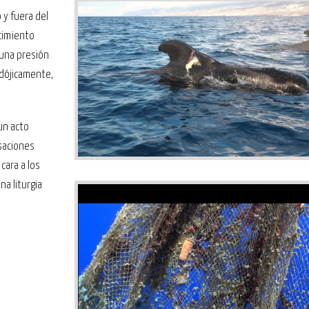
 y fuera del
ecimiento
 una presión
adójicamente,
un acto
saciones
cara a los
a liturgia