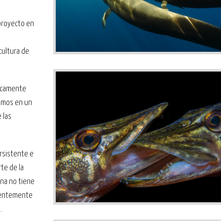
proyecto en
cultura de
nicamente
emos en un
 las
ersistente e
te de la
ana no tiene
arentemente
.