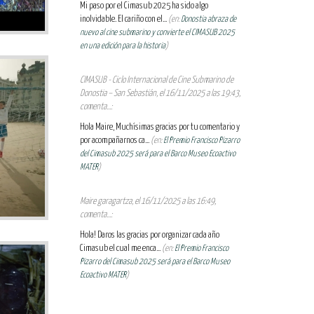
Mi paso por el Cimasub 2025 ha sido algo
inolvidable. El cariño con el...
(en:
Donostia abraza de
nuevo al cine submarino y convierte el CIMASUB 2025
en una edición para la historia
)
CIMASUB - Ciclo Internacional de Cine Submarino de
Donostia – San Sebastián, el 16/11/2025 a las 19:43,
comenta...:
Hola Maire, Muchísimas gracias por tu comentario y
por acompañarnos ca...
(en:
El Premio Francisco Pizarro
del Cimasub 2025 será para el Barco Museo Ecoactivo
MATER
)
Maire garagartza, el 16/11/2025 a las 16:49,
comenta...:
Hola! Daros las gracias por organizar cada año
Cimasub el cual me enca...
(en:
El Premio Francisco
Pizarro del Cimasub 2025 será para el Barco Museo
Ecoactivo MATER
)