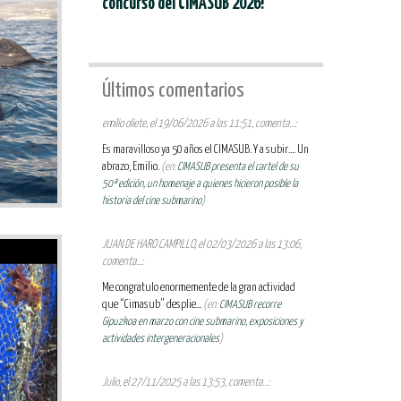
concurso del CIMASUB 2026!
Últimos comentarios
emilio oliete, el 19/06/2026 a las 11:51, comenta...:
Es maravilloso ya 50 años el CIMASUB. Y a subir.... Un
abrazo, Emilio.
(en:
CIMASUB presenta el cartel de su
50ª edición, un homenaje a quienes hicieron posible la
historia del cine submarino
)
JUAN DE HARO CAMPILLO, el 02/03/2026 a las 13:06,
comenta...:
Me congratulo enormemente de la gran actividad
que “Cimasub” desplie...
(en:
CIMASUB recorre
Gipuzkoa en marzo con cine submarino, exposiciones y
actividades intergeneracionales
)
Julio, el 27/11/2025 a las 13:53, comenta...: