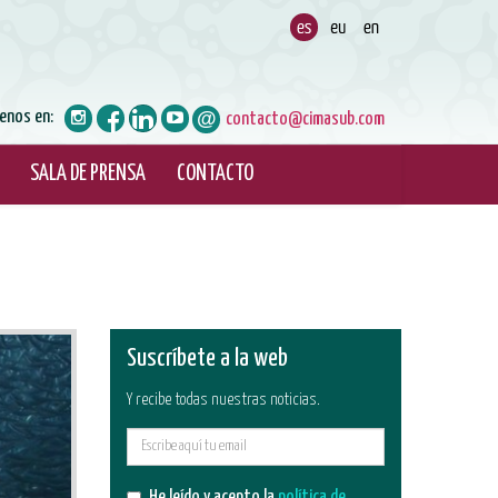
enos en:
contacto@cimasub.com
SALA DE PRENSA
CONTACTO
Suscríbete a la web
Y recibe todas nuestras noticias.
E-
mail
He leído y acepto la
política de