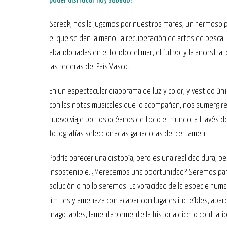
poder disfrutar hoy sábado?
Sareak, nos la jugamos por nuestros mares, un hermoso 
el que se dan la mano, la recuperación de artes de pesca
abandonadas en el fondo del mar, el futbol y la ancestral 
las rederas del País Vasco.
En un espectacular diaporama de luz y color, y vestido ú
con las notas musicales que lo acompañan, nos sumergir
nuevo viaje por los océanos de todo el mundo, a través de
fotografías seleccionadas ganadoras del certamen.
Podría parecer una distopía, pero es una realidad dura, p
insostenible. ¿Merecemos una oportunidad? Seremos par
solución o no lo seremos. La voracidad de la especie hum
límites y amenaza con acabar con lugares increíbles, ap
inagotables, lamentablemente la historia dice lo contrario