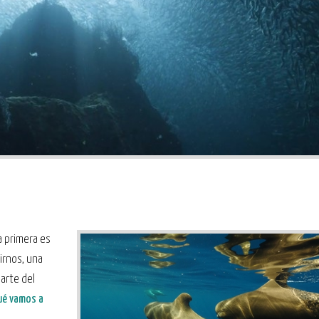
a primera es
lirnos, una
arte del
ué vamos a