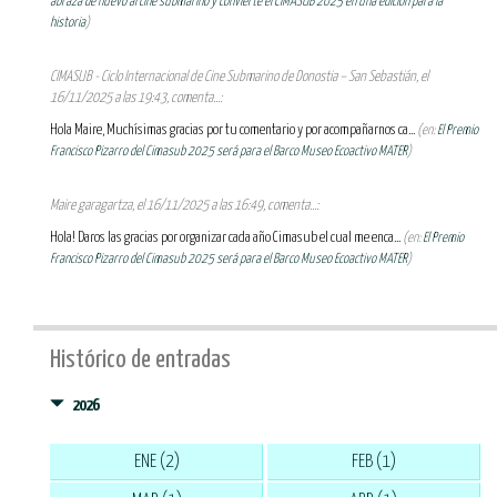
abraza de nuevo al cine submarino y convierte el CIMASUB 2025 en una edición para la
historia
)
CIMASUB - Ciclo Internacional de Cine Submarino de Donostia – San Sebastián, el
16/11/2025 a las 19:43, comenta...:
Hola Maire, Muchísimas gracias por tu comentario y por acompañarnos ca...
(en:
El Premio
Francisco Pizarro del Cimasub 2025 será para el Barco Museo Ecoactivo MATER
)
Maire garagartza, el 16/11/2025 a las 16:49, comenta...:
Hola! Daros las gracias por organizar cada año Cimasub el cual me enca...
(en:
El Premio
Francisco Pizarro del Cimasub 2025 será para el Barco Museo Ecoactivo MATER
)
Histórico de entradas
2026
ENE (2)
FEB (1)