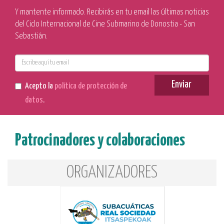
Y mantente informado. Recibirás en tu email las últimas noticias
del Ciclo Internacional de Cine Submarino de Donostia - San
Sebastián.
E-
mail
Enviar
Acepto la
política de protección de
datos
.
Patrocinadores y colaboraciones
ORGANIZADORES