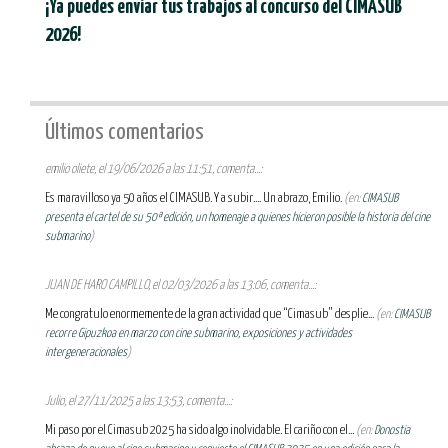
¡Ya puedes enviar tus trabajos al concurso del CIMASUB
2026!
Últimos comentarios
emilio oliete, el 19/06/2026 a las 11:51, comenta...:
Es maravilloso ya 50 años el CIMASUB. Y a subir.... Un abrazo, Emilio.
(en:
CIMASUB
presenta el cartel de su 50ª edición, un homenaje a quienes hicieron posible la historia del cine
submarino
)
JUAN DE HARO CAMPILLO, el 02/03/2026 a las 13:06, comenta...:
Me congratulo enormemente de la gran actividad que “Cimasub” desplie...
(en:
CIMASUB
recorre Gipuzkoa en marzo con cine submarino, exposiciones y actividades
intergeneracionales
)
Julio, el 27/11/2025 a las 13:53, comenta...:
Mi paso por el Cimasub 2025 ha sido algo inolvidable. El cariño con el...
(en:
Donostia