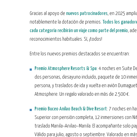
Gracias al apoyo de
nuevos patrocinadores
, en 2025 ampl
notablemente la dotación de premios.
Todos los ganadore
cada categoría recibirán un viaje como parte del premio
, ad
reconocimientos habituales. Sí, ¡todos!
Entre los nuevos premios destacados se encuentran:
Premio Atmosphere Resorts & Spa
: 4 noches en Suite D
dos personas, desayuno incluido, paquete de 10 inme
persona, y traslados de ida y vuelta en avión Dumague
Atmosphere. Un regalo valorado en más de 2.500 €.
Premio Buceo Anilao Beach & Dive Resort
: 7 noches en ha
Superior con pensión completa, 12 inmersiones con Nit
traslado Manila–Anilao–Manila. El acompañante solo pa
Válido para julio, agosto o septiembre. Valorado en más