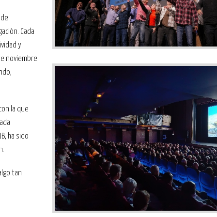
 de
lgación. Cada
vidad y
te noviembre
ndo,
 con la que
nada
B, ha sido
n.
algo tan