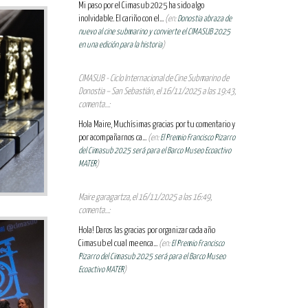
Mi paso por el Cimasub 2025 ha sido algo
inolvidable. El cariño con el...
(en:
Donostia abraza de
nuevo al cine submarino y convierte el CIMASUB 2025
en una edición para la historia
)
CIMASUB - Ciclo Internacional de Cine Submarino de
Donostia – San Sebastián, el 16/11/2025 a las 19:43,
comenta...:
Hola Maire, Muchísimas gracias por tu comentario y
por acompañarnos ca...
(en:
El Premio Francisco Pizarro
del Cimasub 2025 será para el Barco Museo Ecoactivo
MATER
)
Maire garagartza, el 16/11/2025 a las 16:49,
comenta...:
Hola! Daros las gracias por organizar cada año
Cimasub el cual me enca...
(en:
El Premio Francisco
Pizarro del Cimasub 2025 será para el Barco Museo
Ecoactivo MATER
)