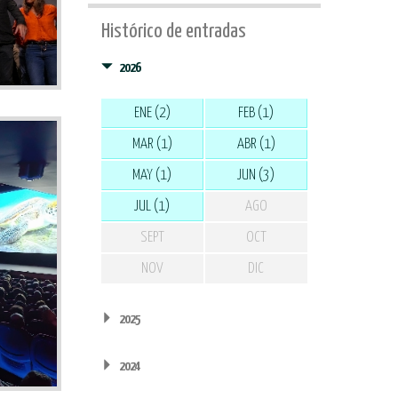
Histórico de entradas
2026
ENE (2)
FEB (1)
MAR (1)
ABR (1)
MAY (1)
JUN (3)
JUL (1)
AGO
SEPT
OCT
NOV
DIC
2025
2024