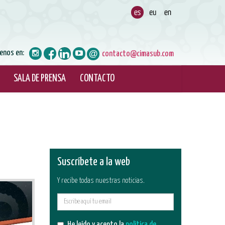
enos en:
contacto@cimasub.com
SALA DE PRENSA
CONTACTO
Suscríbete a la web
Y recibe todas nuestras noticias.
E-
mail
He leído y acepto la
política de