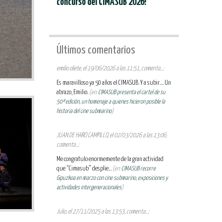
concurso del CIMASUB 2026!
Últimos comentarios
emilio oliete, el 19/06/2026 a las 11:51, comenta...:
Es maravilloso ya 50 años el CIMASUB. Y a subir.... Un
abrazo, Emilio.
(en:
CIMASUB presenta el cartel de su
50ª edición, un homenaje a quienes hicieron posible la
historia del cine submarino
)
JUAN DE HARO CAMPILLO, el 02/03/2026 a las 13:06,
comenta...:
Me congratulo enormemente de la gran actividad
que “Cimasub” desplie...
(en:
CIMASUB recorre
Gipuzkoa en marzo con cine submarino, exposiciones y
actividades intergeneracionales
)
Julio, el 27/11/2025 a las 13:53, comenta...: