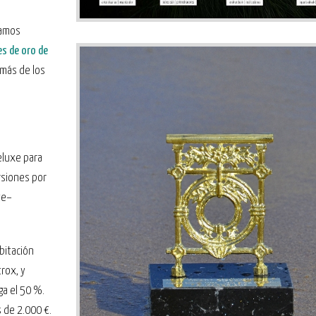
iamos
s de oro de
emás de los
eluxe para
rsiones por
te–
bitación
rox, y
ga el 50 %.
 de 2.000 €.