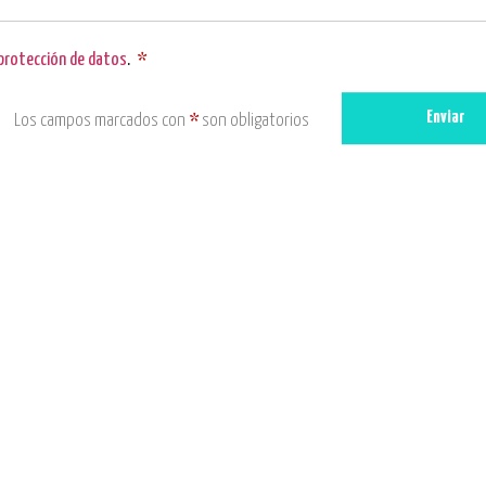
 protección de datos
.
*
Enviar
Los campos marcados con
*
son obligatorios