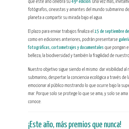
que este año celebra su
49ª edición
. Una vez más, invitam
fotógrafos, cineastas y amantes del mundo submarino de
planeta a compartir su mirada bajo el agua.
El plazo para enviar trabajos finaliza el
15 de septiembre d
como en ediciones anteriores, podrán presentarse
galerí
fotográficas, cortometrajes y documentales
que pongan en
belleza, la biodiversidad y también la fragilidad de nuest
Nuestro objetivo sigue siendo el mismo: dar visibilidad a
submarino, despertar la conciencia ecológica a través de l
emocionar al público mostrando lo que ocurre bajo la supe
mar. Porque solo se protege lo que se ama, y solo se ama 
conoce.
¡Este año, más premios que nunca!