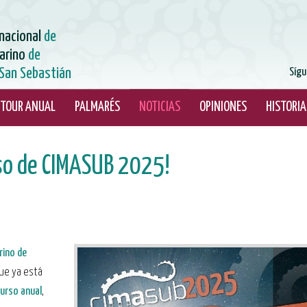
rnacional
de
arino
de
San Sebastián
Sígu
TOUR ANUAL
PALMARÉS
NOTICIAS
OPINIONES
HISTORIA
rso de CIMASUB 2025!
rino de
que ya está
urso anual
,