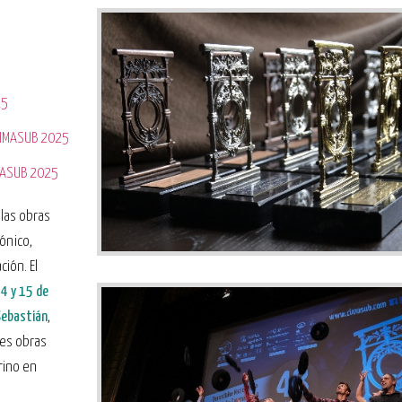
25
 CIMASUB 2025
IMASUB 2025
las obras
ónico,
ión. El
14 y 15 de
Sebastián
,
es obras
rino en