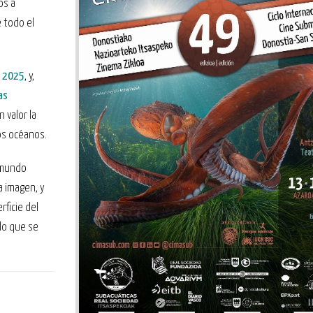
os a
 todo el
e 2025
, y,
as
 valor la
ros océanos.
l mundo
a imagen, y
rficie del
lo que se