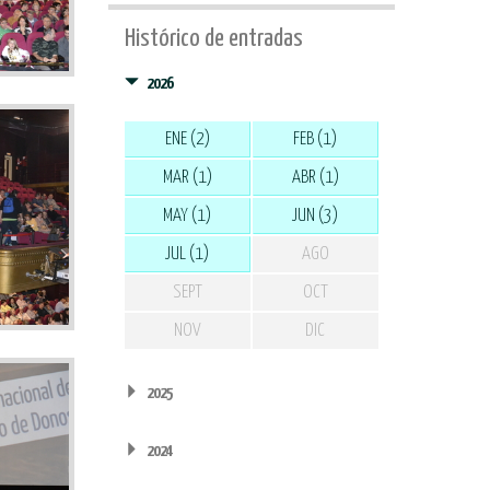
Histórico de entradas
2026
ENE (2)
FEB (1)
MAR (1)
ABR (1)
MAY (1)
JUN (3)
JUL (1)
AGO
SEPT
OCT
NOV
DIC
2025
2024