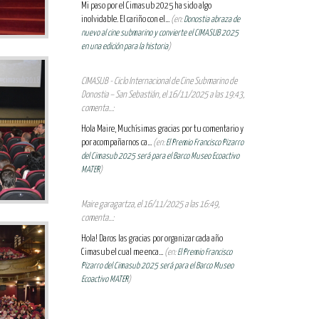
Mi paso por el Cimasub 2025 ha sido algo
inolvidable. El cariño con el...
(en:
Donostia abraza de
nuevo al cine submarino y convierte el CIMASUB 2025
en una edición para la historia
)
CIMASUB - Ciclo Internacional de Cine Submarino de
Donostia – San Sebastián, el 16/11/2025 a las 19:43,
comenta...:
Hola Maire, Muchísimas gracias por tu comentario y
por acompañarnos ca...
(en:
El Premio Francisco Pizarro
del Cimasub 2025 será para el Barco Museo Ecoactivo
MATER
)
Maire garagartza, el 16/11/2025 a las 16:49,
comenta...:
Hola! Daros las gracias por organizar cada año
Cimasub el cual me enca...
(en:
El Premio Francisco
Pizarro del Cimasub 2025 será para el Barco Museo
Ecoactivo MATER
)