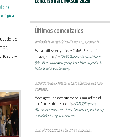
concurso del CIMASUB 2026!
l cine
cológica
Últimos comentarios
frutado de
emilio oliete, el 19/06/2026 a las 11:51, comenta...:
amos,
Es maravilloso ya 50 años el CIMASUB. Y a subir.... Un
onostia –
abrazo, Emilio.
(en:
CIMASUB presenta el cartel de su
50ª edición, un homenaje a quienes hicieron posible la
historia del cine submarino
)
JUAN DE HARO CAMPILLO, el 02/03/2026 a las 13:06,
comenta...:
Me congratulo enormemente de la gran actividad
que “Cimasub” desplie...
(en:
CIMASUB recorre
Gipuzkoa en marzo con cine submarino, exposiciones y
actividades intergeneracionales
)
Julio, el 27/11/2025 a las 13:53, comenta...: