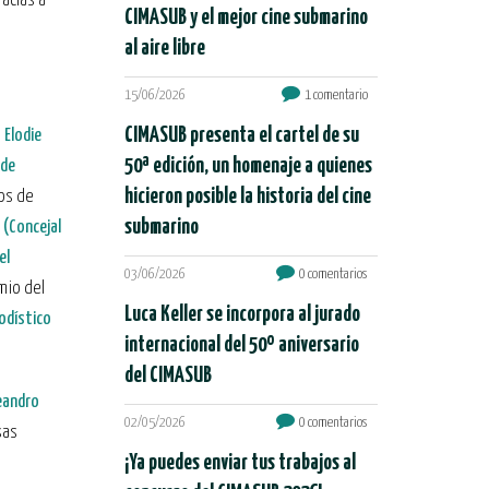
acias a
CIMASUB y el mejor cine submarino
al aire libre
15/06/2026
1 comentario
CIMASUB presenta el cartel de su
e
Elodie
50ª edición, un homenaje a quienes
 de
hicieron posible la historia del cine
nos de
submarino
 (Concejal
el
03/06/2026
0 comentarios
mio del
Luca Keller se incorpora al jurado
iodístico
internacional del 50º aniversario
del CIMASUB
eandro
02/05/2026
0 comentarios
sas
¡Ya puedes enviar tus trabajos al