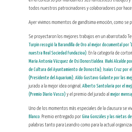
en el concurso por mandarnos sus fantásticos trabajos y h
todos nuestros patrocinadores y colaboradores por hace
Ayer vivimos momentos de gandísima emoción, como se pu
Se proyectaron los mejores trabajos en un abarrotado Te
Turpin recogió la Barandilla de Oro al mejor documental por 
nuestra Real Sociedad Fundazioa)
. En la categoría de cort
Maria Antonia Vázquez de Osi Donostialdea
.
Iñaki Alcalde po
de Cultura del Ayuntamiento de Donostia)
;
Isaías Cruz por 
(Presidente del Aquarium)
;
Aldo Gustavo Galante por las me
jurado a la mejor idea original;
Alberto Santolaria por el me
(Premio Diario Vasco)
y el premio del jurado al
mejor mensaj
Uno de los momentos más especiales de la clausura se viv
Blanco
. Premio entregado por
Gina Gonzáles y las nietas d
palabras tanto para Leandro como para la actual organizac