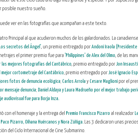
acer de este Ciclo cada año algo más grande y especial. Y por supuesto gr
r posible nuestro sueño.
ede ver en las fotografías que acompañan a este texto.
atro Principal al que acudieron muchos de los galardonados. La canadiens
'Los secretos del Ángel'
, un premio entregado por
Andoni Iraola (Presidente
ometrajes el primer premio fue para
'Philippines' de Alex del Olmo
, de las ma
r las mejores fotografías del Cantábrico
, premio entregado por
Jon Insausti
el mejor cortometraje del Cantábrico
, premio entregado por
José Ignacio Esp
jores fotos de denuncia ecológica
;
Carlos Arrola
y
Cesare Maglioni
por el pre
jor mensaje denuncia
;
Daniel Aldaya y Laura Madrueño por el mejor trabajo per
e audiovisual fue para Borja Inza.
ió con el homenaje y la entrega del
Premio Francisco Pizarro
al realizador
L
e Paco Pizarro, Oihana Huércanos y Nora Zúñiga.
Las 3 dedicaron unas precio
ión del Ciclo Internacional de Cine Submarino.