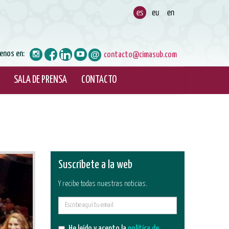
enos en:
contacto@cimasub.com
SALA DE PRENSA
CONTACTO
Suscríbete a la web
Y recibe todas nuestras noticias.
E-
mail
He leído y acepto la
política de