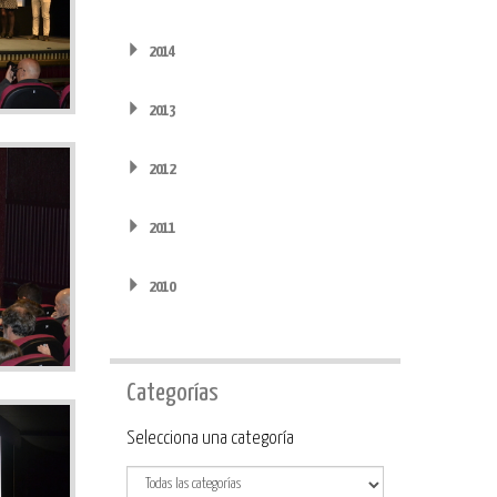
2014
2013
2012
2011
2010
Categorías
Categoría
Selecciona una categoría