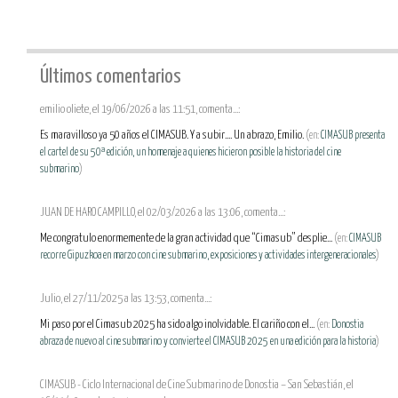
Últimos comentarios
emilio oliete, el 19/06/2026 a las 11:51, comenta...:
Es maravilloso ya 50 años el CIMASUB. Y a subir.... Un abrazo, Emilio.
(en:
CIMASUB presenta
el cartel de su 50ª edición, un homenaje a quienes hicieron posible la historia del cine
submarino
)
JUAN DE HARO CAMPILLO, el 02/03/2026 a las 13:06, comenta...:
Me congratulo enormemente de la gran actividad que “Cimasub” desplie...
(en:
CIMASUB
recorre Gipuzkoa en marzo con cine submarino, exposiciones y actividades intergeneracionales
)
Julio, el 27/11/2025 a las 13:53, comenta...:
Mi paso por el Cimasub 2025 ha sido algo inolvidable. El cariño con el...
(en:
Donostia
abraza de nuevo al cine submarino y convierte el CIMASUB 2025 en una edición para la historia
)
CIMASUB - Ciclo Internacional de Cine Submarino de Donostia – San Sebastián, el