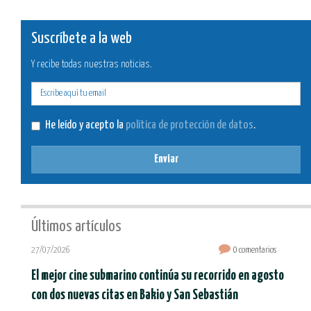
Suscríbete a la web
Y recibe todas nuestras noticias.
E-
mail
He leído y acepto la
política de protección de datos
.
Enviar
Últimos artículos
27/07/2026
0 comentarios
El mejor cine submarino continúa su recorrido en agosto
con dos nuevas citas en Bakio y San Sebastián