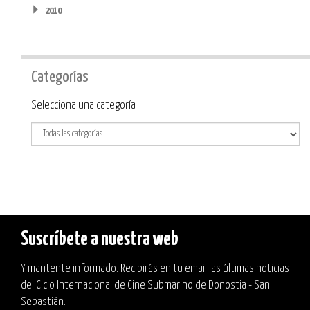
2010
Categorías
Categoría
Selecciona una categoría
Suscríbete a nuestra web
Y mantente informado. Recibirás en tu email las últimas noticias
del Ciclo Internacional de Cine Submarino de Donostia - San
Sebastián.