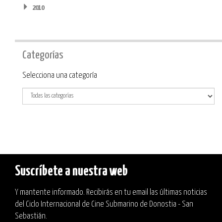
2010
Categorías
Categoría
Selecciona una categoría
Suscríbete a nuestra web
Y mantente informado. Recibirás en tu email las últimas noticias
del Ciclo Internacional de Cine Submarino de Donostia - San
Sebastián.