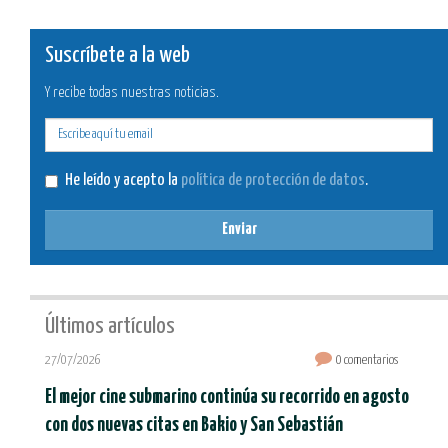
Suscríbete a la web
Y recibe todas nuestras noticias.
E-
mail
He leído y acepto la
política de protección de datos
.
Enviar
Últimos artículos
27/07/2026
0 comentarios
El mejor cine submarino continúa su recorrido en agosto
con dos nuevas citas en Bakio y San Sebastián