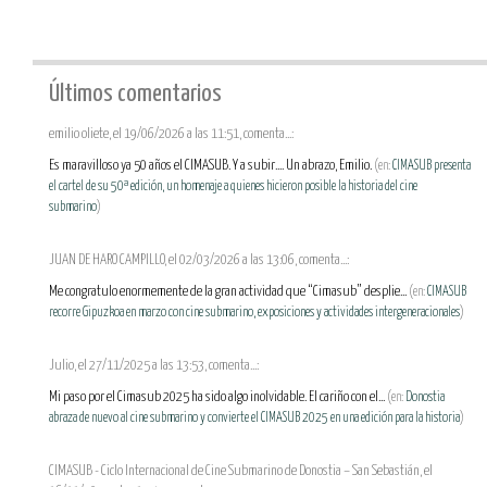
Últimos comentarios
emilio oliete, el 19/06/2026 a las 11:51, comenta...:
Es maravilloso ya 50 años el CIMASUB. Y a subir.... Un abrazo, Emilio.
(en:
CIMASUB presenta
el cartel de su 50ª edición, un homenaje a quienes hicieron posible la historia del cine
submarino
)
JUAN DE HARO CAMPILLO, el 02/03/2026 a las 13:06, comenta...:
Me congratulo enormemente de la gran actividad que “Cimasub” desplie...
(en:
CIMASUB
recorre Gipuzkoa en marzo con cine submarino, exposiciones y actividades intergeneracionales
)
Julio, el 27/11/2025 a las 13:53, comenta...:
Mi paso por el Cimasub 2025 ha sido algo inolvidable. El cariño con el...
(en:
Donostia
abraza de nuevo al cine submarino y convierte el CIMASUB 2025 en una edición para la historia
)
CIMASUB - Ciclo Internacional de Cine Submarino de Donostia – San Sebastián, el