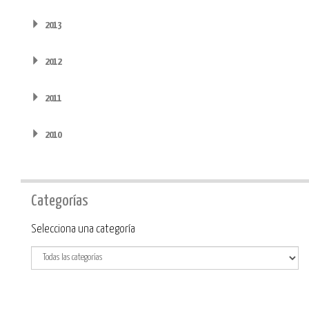
2013
2012
2011
2010
Categorías
Categoría
Selecciona una categoría