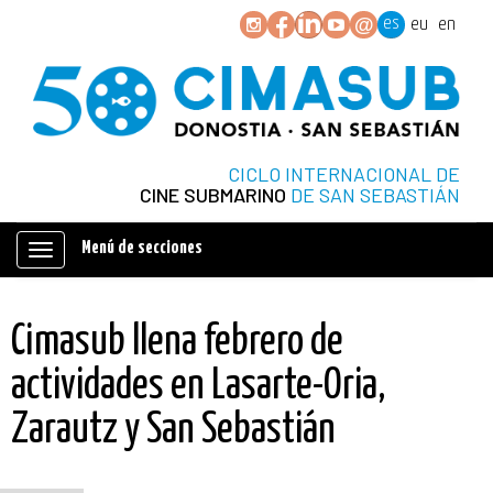
es
eu
en
CICLO INTERNACIONAL DE
CINE SUBMARINO
DE SAN SEBASTIÁN
Menú de secciones
Mostrar/ocultar
navegación
Cimasub llena febrero de
actividades en Lasarte-Oria,
Zarautz y San Sebastián