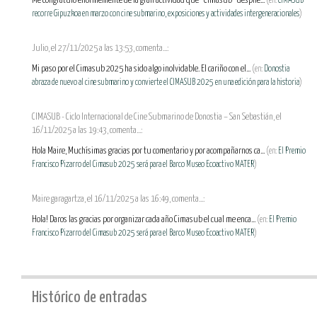
Me congratulo enormemente de la gran actividad que “Cimasub” desplie...
(en:
CIMASUB
recorre Gipuzkoa en marzo con cine submarino, exposiciones y actividades intergeneracionales
)
Julio, el 27/11/2025 a las 13:53, comenta...:
Mi paso por el Cimasub 2025 ha sido algo inolvidable. El cariño con el...
(en:
Donostia
abraza de nuevo al cine submarino y convierte el CIMASUB 2025 en una edición para la historia
)
CIMASUB - Ciclo Internacional de Cine Submarino de Donostia – San Sebastián, el
16/11/2025 a las 19:43, comenta...:
Hola Maire, Muchísimas gracias por tu comentario y por acompañarnos ca...
(en:
El Premio
Francisco Pizarro del Cimasub 2025 será para el Barco Museo Ecoactivo MATER
)
Maire garagartza, el 16/11/2025 a las 16:49, comenta...:
Hola! Daros las gracias por organizar cada año Cimasub el cual me enca...
(en:
El Premio
Francisco Pizarro del Cimasub 2025 será para el Barco Museo Ecoactivo MATER
)
Histórico de entradas