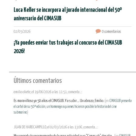
Luca Keller se incorpora al jurado internacional del 50º
aniversario del CIMASUB
02/05/2026
0 comentarios
¡Ya puedes enviar tus trabajos al concurso del CIMASUB
2026!
Últimos comentarios
emilio oliete, el 19/06/2026 a las 11:51, comenta...:
Es maravilloso ya 50 años el CIMASUB. Y a subir.... Un abrazo, Emilio.
(en:
CIMASUB presenta
el cartel de su 50ª edición, un homenaje a quienes hicieron posible la historia del cine
submarino
)
JUAN DE HARO CAMPILLO, el 02/03/2026 a las 13:06, comenta...: