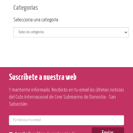
Categorías
Categoría
Selecciona una categoría
Suscríbete a nuestra web
Y mantente informado. Recibirás en tu email las últimas noticias
del Ciclo Internacional de Cine Submarino de Donostia - San
Sebastián.
E-
mail