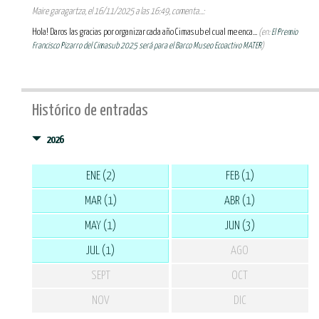
Maire garagartza, el 16/11/2025 a las 16:49, comenta...:
Hola! Daros las gracias por organizar cada año Cimasub el cual me enca...
(en:
El Premio
Francisco Pizarro del Cimasub 2025 será para el Barco Museo Ecoactivo MATER
)
Histórico de entradas
2026
ENE (2)
FEB (1)
MAR (1)
ABR (1)
MAY (1)
JUN (3)
JUL (1)
AGO
SEPT
OCT
NOV
DIC