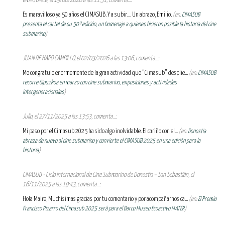
emilio oliete, el 19/06/2026 a las 11:51, comenta...:
Es maravilloso ya 50 años el CIMASUB. Y a subir.... Un abrazo, Emilio.
(en:
CIMASUB
presenta el cartel de su 50ª edición, un homenaje a quienes hicieron posible la historia del cine
submarino
)
JUAN DE HARO CAMPILLO, el 02/03/2026 a las 13:06, comenta...:
Me congratulo enormemente de la gran actividad que “Cimasub” desplie...
(en:
CIMASUB
recorre Gipuzkoa en marzo con cine submarino, exposiciones y actividades
intergeneracionales
)
Julio, el 27/11/2025 a las 13:53, comenta...:
Mi paso por el Cimasub 2025 ha sido algo inolvidable. El cariño con el...
(en:
Donostia
abraza de nuevo al cine submarino y convierte el CIMASUB 2025 en una edición para la
historia
)
CIMASUB - Ciclo Internacional de Cine Submarino de Donostia – San Sebastián, el
16/11/2025 a las 19:43, comenta...:
Hola Maire, Muchísimas gracias por tu comentario y por acompañarnos ca...
(en:
El Premio
Francisco Pizarro del Cimasub 2025 será para el Barco Museo Ecoactivo MATER
)