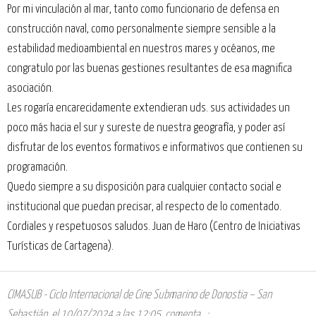
Por mi vinculación al mar, tanto como funcionario de defensa en
construcción naval, como personalmente siempre sensible a la
estabilidad medioambiental en nuestros mares y océanos, me
congratulo por las buenas gestiones resultantes de esa magnifica
asociación.
Les rogaría encarecidamente extendieran uds. sus actividades un
poco más hacia el sur y sureste de nuestra geografía, y poder así
disfrutar de los eventos formativos e informativos que contienen su
programación.
Quedo siempre a su disposición para cualquier contacto social e
institucional que puedan precisar, al respecto de lo comentado.
Cordiales y respetuosos saludos. Juan de Haro (Centro de Iniciativas
Turísticas de Cartagena).
CIMASUB - Ciclo Internacional de Cine Submarino de Donostia – San
Sebastián
,
el 10/07/2024 a las 12:05
, comenta...: