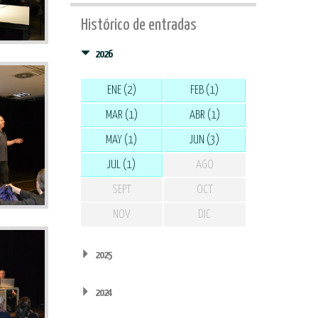
Histórico de entradas
2026
ENE (2)
FEB (1)
MAR (1)
ABR (1)
MAY (1)
JUN (3)
JUL (1)
AGO
SEPT
OCT
NOV
DIC
2025
2024