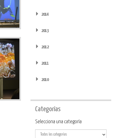
2014
2013
2012
2011
2010
Categorías
Categoría
Selecciona una categoría