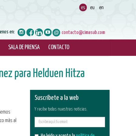
enos en:
contacto@cimasub.com
SALA DE PRENSA
CONTACTO
ínez para Helduen Hitza
Suscríbete a la web
Y recibe todas nuestras noticias.
 hemos
co más al
E-
mail
He leído y acepto la
política de