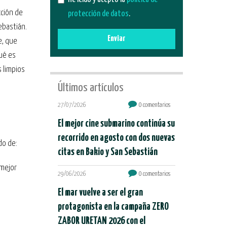
cción de
protección de datos
.
ebastián.
Enviar
e, que
ué es
 limpios
Últimos artículos
27/07/2026
0 comentarios
El mejor cine submarino continúa su
recorrido en agosto con dos nuevas
do de:
citas en Bakio y San Sebastián
 mejor
29/06/2026
0 comentarios
El mar vuelve a ser el gran
protagonista en la campaña ZERO
ZABOR URETAN 2026 con el