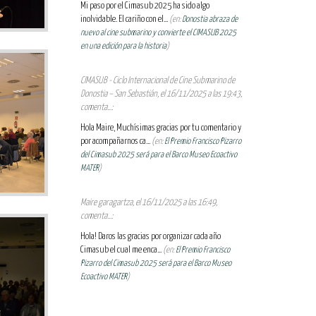
Mi paso por el Cimasub 2025 ha sido algo
inolvidable. El cariño con el...
(en:
Donostia abraza de
nuevo al cine submarino y convierte el CIMASUB 2025
en una edición para la historia
)
CIMASUB - Ciclo Internacional de Cine Submarino de
Donostia – San Sebastián, el 16/11/2025 a las 19:43,
comenta...:
Hola Maire, Muchísimas gracias por tu comentario y
por acompañarnos ca...
(en:
El Premio Francisco Pizarro
del Cimasub 2025 será para el Barco Museo Ecoactivo
MATER
)
Maire garagartza, el 16/11/2025 a las 16:49,
comenta...:
Hola! Daros las gracias por organizar cada año
Cimasub el cual me enca...
(en:
El Premio Francisco
Pizarro del Cimasub 2025 será para el Barco Museo
Ecoactivo MATER
)