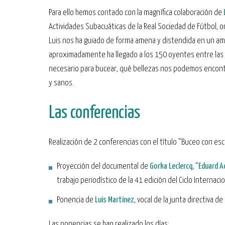
Para ello hemos contado con la magnífica colaboración de
Actividades Subacuáticas de la Real Sociedad de Fútbol, o
Luis nos ha guiado de forma amena y distendida en un ambi
aproximadamente ha llegado a los 150 oyentes entre las
necesario para bucear, qué bellezas nos podemos encon
y sanos.
Las conferencias
Realización de 2 conferencias con el título “Buceo con es
Proyección del documental de
Gorka Leclercq,
“
Eduard A
trabajo periodístico de la 41 edición del Ciclo Interna
Ponencia de
Luis Martínez
, vocal de la junta directiva 
Las ponencias se han realizado los días: