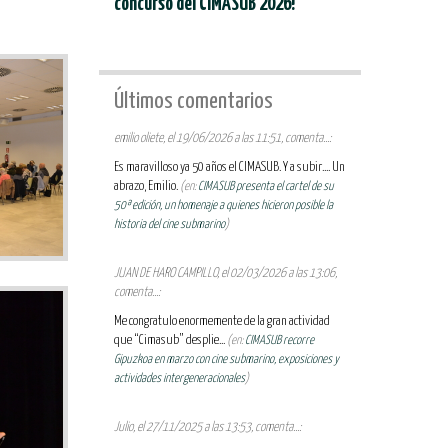
concurso del CIMASUB 2026!
Últimos comentarios
emilio oliete, el 19/06/2026 a las 11:51, comenta...:
Es maravilloso ya 50 años el CIMASUB. Y a subir.... Un
abrazo, Emilio.
(en:
CIMASUB presenta el cartel de su
50ª edición, un homenaje a quienes hicieron posible la
historia del cine submarino
)
JUAN DE HARO CAMPILLO, el 02/03/2026 a las 13:06,
comenta...:
Me congratulo enormemente de la gran actividad
que “Cimasub” desplie...
(en:
CIMASUB recorre
Gipuzkoa en marzo con cine submarino, exposiciones y
actividades intergeneracionales
)
Julio, el 27/11/2025 a las 13:53, comenta...: