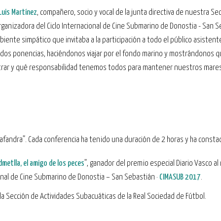
Luis Martínez
, compañero, socio y vocal de la junta directiva de nuestra Se
rganizadora del Ciclo Internacional de Cine Submarino de Donostia - San S
ente simpático que invitaba a la participación a todo el público asistent
 dos ponencias, haciéndonos viajar por el fondo marino y mostrándonos q
trar y qué responsabilidad tenemos todos para mantener nuestros mares
cafandra”. Cada conferencia ha tenido una duración de 2 horas y ha consta
dmetlla, el amigo de los peces
”, ganador del premio especial Diario Vasco al
cional de Cine Submarino de Donostia – San Sebastián ·
CIMASUB 2017
.
de la Sección de Actividades Subacuáticas de la Real Sociedad de Fútbol.