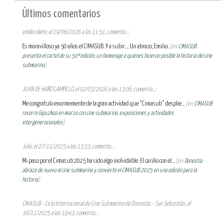
Últimos comentarios
emilio oliete, el 19/06/2026 a las 11:51, comenta...:
Es maravilloso ya 50 años el CIMASUB. Y a subir.... Un abrazo, Emilio.
(en:
CIMASUB
presenta el cartel de su 50ª edición, un homenaje a quienes hicieron posible la historia del cine
submarino
)
JUAN DE HARO CAMPILLO, el 02/03/2026 a las 13:06, comenta...:
Me congratulo enormemente de la gran actividad que “Cimasub” desplie...
(en:
CIMASUB
recorre Gipuzkoa en marzo con cine submarino, exposiciones y actividades
intergeneracionales
)
Julio, el 27/11/2025 a las 13:53, comenta...:
Mi paso por el Cimasub 2025 ha sido algo inolvidable. El cariño con el...
(en:
Donostia
abraza de nuevo al cine submarino y convierte el CIMASUB 2025 en una edición para la
historia
)
CIMASUB - Ciclo Internacional de Cine Submarino de Donostia – San Sebastián, el
16/11/2025 a las 19:43, comenta...: