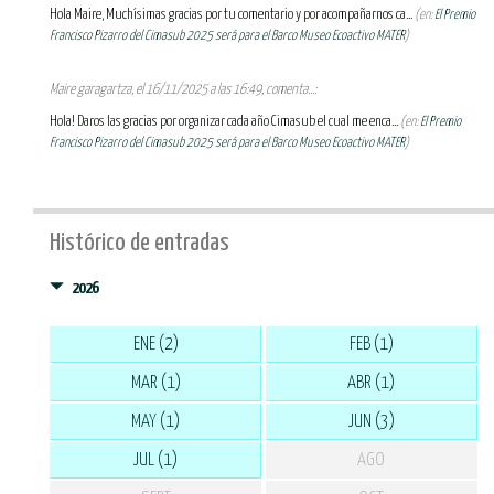
Hola Maire, Muchísimas gracias por tu comentario y por acompañarnos ca...
(en:
El Premio
Francisco Pizarro del Cimasub 2025 será para el Barco Museo Ecoactivo MATER
)
Maire garagartza, el 16/11/2025 a las 16:49, comenta...:
Hola! Daros las gracias por organizar cada año Cimasub el cual me enca...
(en:
El Premio
Francisco Pizarro del Cimasub 2025 será para el Barco Museo Ecoactivo MATER
)
Histórico de entradas
2026
ENE (2)
FEB (1)
MAR (1)
ABR (1)
MAY (1)
JUN (3)
JUL (1)
AGO