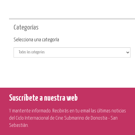
Categorías
Categoría
Selecciona una categoría
Suscríbete a nuestra web
Y mantente informado. Recibirás en tu email las últimas noticias
del Ciclo Internacional de Cine Submarino de Donostia - San
Sebastián.