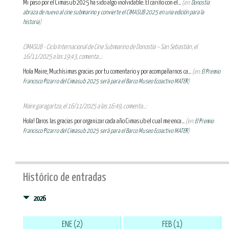
Mi paso por el Cimasub 2025 ha sido algo inolvidable. El cariño con el...
(en:
Donostia
abraza de nuevo al cine submarino y convierte el CIMASUB 2025 en una edición para la
historia
)
CIMASUB - Ciclo Internacional de Cine Submarino de Donostia – San Sebastián, el
16/11/2025 a las 19:43, comenta...:
Hola Maire, Muchísimas gracias por tu comentario y por acompañarnos ca...
(en:
El Premio
Francisco Pizarro del Cimasub 2025 será para el Barco Museo Ecoactivo MATER
)
Maire garagartza, el 16/11/2025 a las 16:49, comenta...:
Hola! Daros las gracias por organizar cada año Cimasub el cual me enca...
(en:
El Premio
Francisco Pizarro del Cimasub 2025 será para el Barco Museo Ecoactivo MATER
)
Histórico de entradas
2026
ENE (2)
FEB (1)