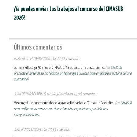
¡Ya puedes enviar tus trabajos al concurso del CIMASUB
2026!
Últimos comentarios
emilio oliete, el 19/06/2026 a las 11:51, comenta...:
Es maravilloso ya 50 años el CIMASUB. Y a subir.... Un abrazo, Emilio.
(en:
CIMASUB
presenta el cartel de su 50ª edición, un homenaje a quienes hicieron posible la historia del cine
submarino
)
JUAN DE HARO CAMPILLO, el 02/03/2026 a las 13:06, comenta...:
Me congratulo enormemente de la gran actividad que “Cimasub” desplie...
(en:
CIMASUB
recorre Gipuzkoa en marzo con cine submarino, exposiciones y actividades
intergeneracionales
)
Julio, el 27/11/2025 a las 13:53, comenta...: