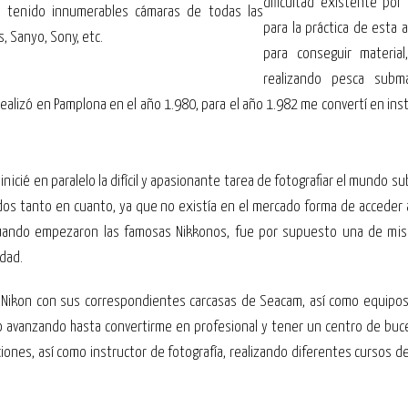
dificultad existente por
e tenido innumerables cámaras de todas las
para la práctica de esta a
, Sanyo, Sony, etc.
para conseguir materia
realizando pesca subm
ealizó en Pamplona en el año 1.980, para el año 1.982 me convertí en ins
cié en paralelo la difícil y apasionante tarea de fotografiar el mundo su
ados tanto en cuanto, ya que no existía en el mercado forma de acceder
. Cuando empezaron las famosas Nikkonos, fue por supuesto una de mis
idad.
s Nikon con sus correspondientes carcasas de Seacam, así como equipos
o avanzando hasta convertirme en profesional y tener un centro de bu
ciones, así como instructor de fotografía, realizando diferentes cursos d