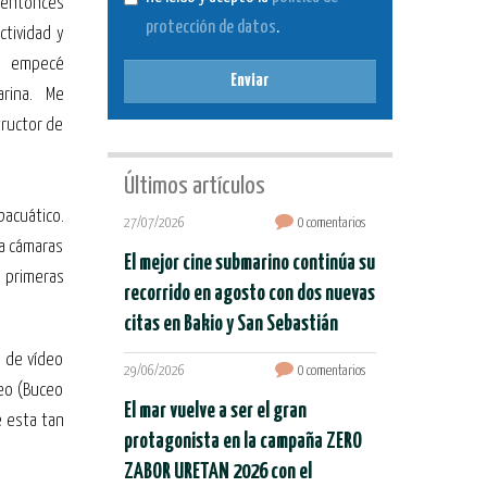
 entonces
protección de datos
.
ctividad y
l, empecé
Enviar
arina. Me
tructor de
Últimos artículos
bacuático.
27/07/2026
0 comentarios
 a cámaras
El mejor cine submarino continúa su
 primeras
recorrido en agosto con dos nuevas
citas en Bakio y San Sebastián
 de vídeo
29/06/2026
0 comentarios
ceo (Buceo
El mar vuelve a ser el gran
e esta tan
protagonista en la campaña ZERO
ZABOR URETAN 2026 con el