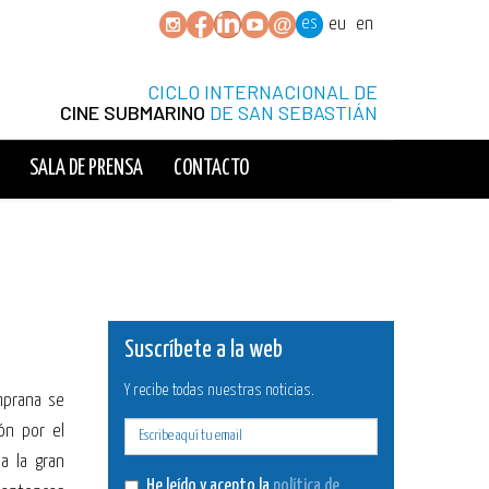
es
eu
en
CICLO INTERNACIONAL DE
CINE SUBMARINO
DE SAN SEBASTIÁN
SALA DE PRENSA
CONTACTO
Suscríbete a la web
Y recibe todas nuestras noticias.
mprana se
ón por el
E-
da la gran
mail
He leído y acepto la
política de