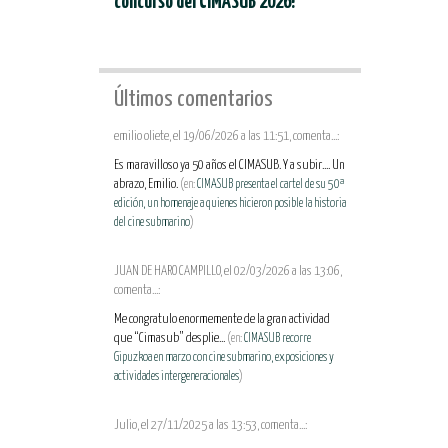
concurso del CIMASUB 2026!
Últimos comentarios
emilio oliete, el 19/06/2026 a las 11:51, comenta...:
Es maravilloso ya 50 años el CIMASUB. Y a subir.... Un
abrazo, Emilio.
(en:
CIMASUB presenta el cartel de su 50ª
edición, un homenaje a quienes hicieron posible la historia
del cine submarino
)
JUAN DE HARO CAMPILLO, el 02/03/2026 a las 13:06,
comenta...:
Me congratulo enormemente de la gran actividad
que “Cimasub” desplie...
(en:
CIMASUB recorre
Gipuzkoa en marzo con cine submarino, exposiciones y
actividades intergeneracionales
)
Julio, el 27/11/2025 a las 13:53, comenta...: