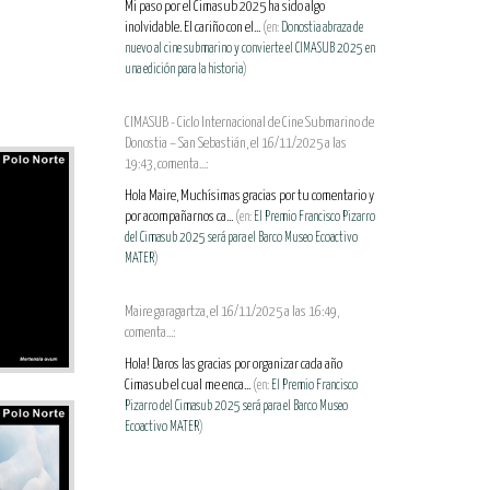
Mi paso por el Cimasub 2025 ha sido algo
inolvidable. El cariño con el...
(en:
Donostia abraza de
nuevo al cine submarino y convierte el CIMASUB 2025 en
una edición para la historia
)
CIMASUB - Ciclo Internacional de Cine Submarino de
Donostia – San Sebastián, el 16/11/2025 a las
19:43, comenta...:
Hola Maire, Muchísimas gracias por tu comentario y
por acompañarnos ca...
(en:
El Premio Francisco Pizarro
del Cimasub 2025 será para el Barco Museo Ecoactivo
MATER
)
Maire garagartza, el 16/11/2025 a las 16:49,
comenta...:
Hola! Daros las gracias por organizar cada año
Cimasub el cual me enca...
(en:
El Premio Francisco
Pizarro del Cimasub 2025 será para el Barco Museo
Ecoactivo MATER
)