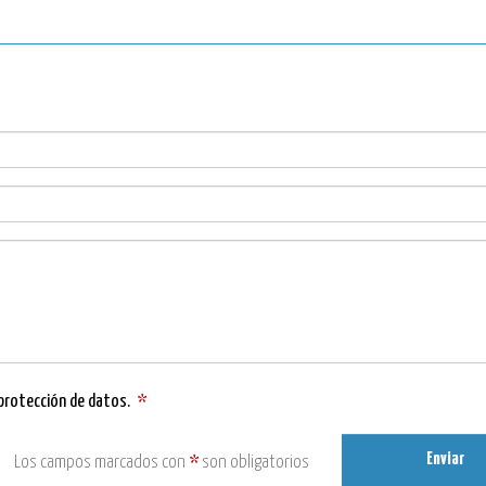
 protección de datos
.
*
Enviar
Los campos marcados con
*
son obligatorios