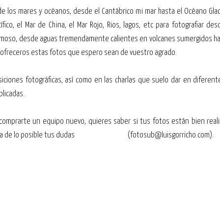
 de los mares y océanos, desde el Cantábrico mi mar hasta el Océano Glaci
ífico, el Mar de China, el Mar Rojo, Rios, lagos, etc para fotografiar de
ermoso, desde aguas tremendamente calientes en volcanes sumergidos ha
r ofreceros estas fotos que espero sean de vuestro agrado.
iciones fotográficas, así como en las charlas que suelo dar en diferent
licadas.
 comprarte un equipo nuevo, quieres saber si tus fotos están bien real
 la medida de lo posible tus dudas (
fotosub@luisgorricho.com
).