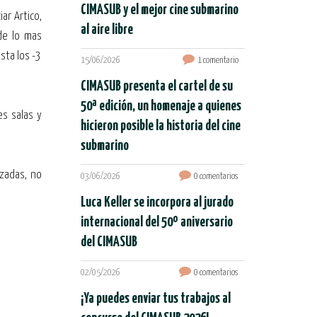
CIMASUB y el mejor cine submarino
ar Artico,
al aire libre
sde lo mas
sta los -3
15/06/2026
1 comentario
CIMASUB presenta el cartel de su
50ª edición, un homenaje a quienes
es salas y
hicieron posible la historia del cine
submarino
izadas, no
03/06/2026
0 comentarios
Luca Keller se incorpora al jurado
internacional del 50º aniversario
del CIMASUB
02/05/2026
0 comentarios
¡Ya puedes enviar tus trabajos al