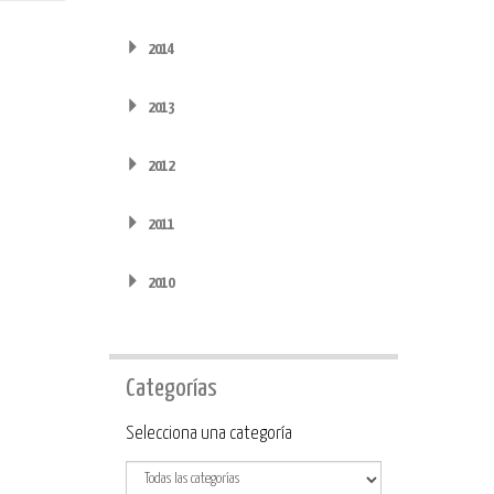
2014
2013
2012
2011
2010
Categorías
Categoría
Selecciona una categoría