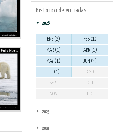
Histórico de entradas
2026
ENE (2)
FEB (1)
MAR (1)
ABR (1)
MAY (1)
JUN (3)
JUL (1)
AGO
SEPT
OCT
NOV
DIC
2025
2024