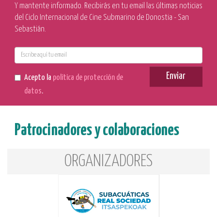
Y mantente informado. Recibirás en tu email las últimas noticias
del Ciclo Internacional de Cine Submarino de Donostia - San
Sebastián.
E-
mail
Enviar
Acepto la
política de protección de
datos
.
Patrocinadores y colaboraciones
ORGANIZADORES