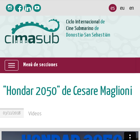
Ciclo Internacional
de
Cine Submarino
de
Donostia-San Sebastián
Menú de secciones
Mostrar/ocultar
navegación
"Hondar 2050" de Cesare Maglioni
03/11/2018
Vídeos