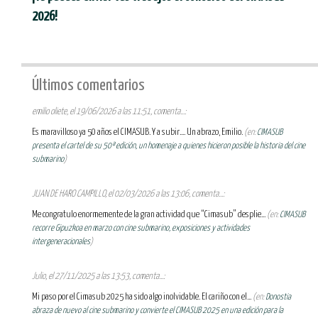
2026!
Últimos comentarios
emilio oliete, el 19/06/2026 a las 11:51, comenta...:
Es maravilloso ya 50 años el CIMASUB. Y a subir.... Un abrazo, Emilio.
(en:
CIMASUB
presenta el cartel de su 50ª edición, un homenaje a quienes hicieron posible la historia del cine
submarino
)
JUAN DE HARO CAMPILLO, el 02/03/2026 a las 13:06, comenta...:
Me congratulo enormemente de la gran actividad que “Cimasub” desplie...
(en:
CIMASUB
recorre Gipuzkoa en marzo con cine submarino, exposiciones y actividades
intergeneracionales
)
Julio, el 27/11/2025 a las 13:53, comenta...:
Mi paso por el Cimasub 2025 ha sido algo inolvidable. El cariño con el...
(en:
Donostia
abraza de nuevo al cine submarino y convierte el CIMASUB 2025 en una edición para la