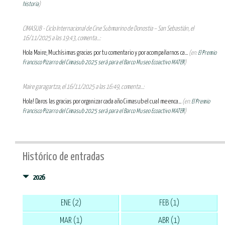
historia
)
CIMASUB - Ciclo Internacional de Cine Submarino de Donostia – San Sebastián, el
16/11/2025 a las 19:43, comenta...:
Hola Maire, Muchísimas gracias por tu comentario y por acompañarnos ca...
(en:
El Premio
Francisco Pizarro del Cimasub 2025 será para el Barco Museo Ecoactivo MATER
)
Maire garagartza, el 16/11/2025 a las 16:49, comenta...:
Hola! Daros las gracias por organizar cada año Cimasub el cual me enca...
(en:
El Premio
Francisco Pizarro del Cimasub 2025 será para el Barco Museo Ecoactivo MATER
)
Histórico de entradas
2026
ENE (2)
FEB (1)
MAR (1)
ABR (1)