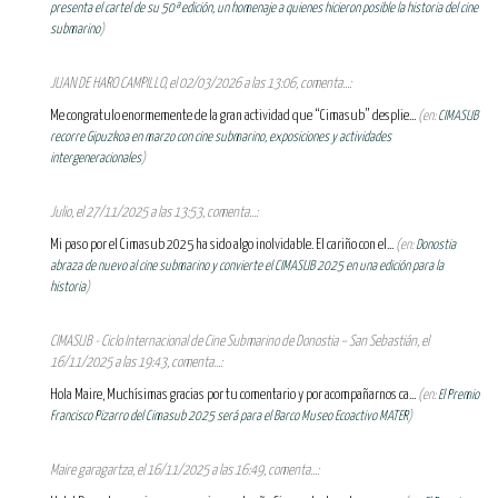
presenta el cartel de su 50ª edición, un homenaje a quienes hicieron posible la historia del cine
submarino
)
JUAN DE HARO CAMPILLO, el 02/03/2026 a las 13:06, comenta...:
Me congratulo enormemente de la gran actividad que “Cimasub” desplie...
(en:
CIMASUB
recorre Gipuzkoa en marzo con cine submarino, exposiciones y actividades
intergeneracionales
)
Julio, el 27/11/2025 a las 13:53, comenta...:
Mi paso por el Cimasub 2025 ha sido algo inolvidable. El cariño con el...
(en:
Donostia
abraza de nuevo al cine submarino y convierte el CIMASUB 2025 en una edición para la
historia
)
CIMASUB - Ciclo Internacional de Cine Submarino de Donostia – San Sebastián, el
16/11/2025 a las 19:43, comenta...:
Hola Maire, Muchísimas gracias por tu comentario y por acompañarnos ca...
(en:
El Premio
Francisco Pizarro del Cimasub 2025 será para el Barco Museo Ecoactivo MATER
)
Maire garagartza, el 16/11/2025 a las 16:49, comenta...: