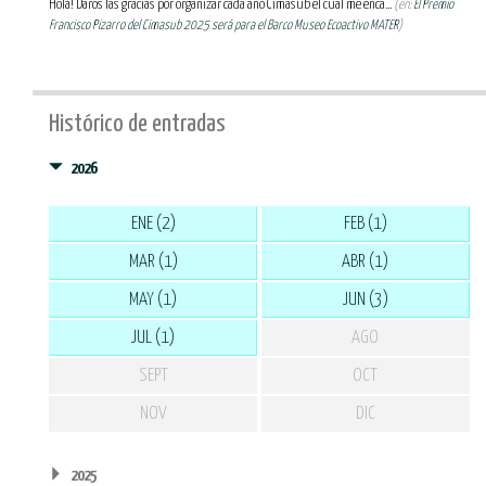
Hola! Daros las gracias por organizar cada año Cimasub el cual me enca...
(en:
El Premio
Francisco Pizarro del Cimasub 2025 será para el Barco Museo Ecoactivo MATER
)
Histórico de entradas
2026
ENE (2)
FEB (1)
MAR (1)
ABR (1)
MAY (1)
JUN (3)
JUL (1)
AGO
SEPT
OCT
NOV
DIC
2025