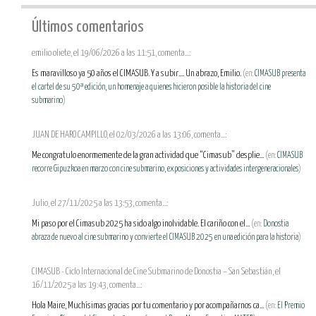
Últimos comentarios
emilio oliete, el 19/06/2026 a las 11:51, comenta...:
Es maravilloso ya 50 años el CIMASUB. Y a subir.... Un abrazo, Emilio.
(en:
CIMASUB presenta
el cartel de su 50ª edición, un homenaje a quienes hicieron posible la historia del cine
submarino
)
JUAN DE HARO CAMPILLO, el 02/03/2026 a las 13:06, comenta...:
Me congratulo enormemente de la gran actividad que “Cimasub” desplie...
(en:
CIMASUB
recorre Gipuzkoa en marzo con cine submarino, exposiciones y actividades intergeneracionales
)
Julio, el 27/11/2025 a las 13:53, comenta...:
Mi paso por el Cimasub 2025 ha sido algo inolvidable. El cariño con el...
(en:
Donostia
abraza de nuevo al cine submarino y convierte el CIMASUB 2025 en una edición para la historia
)
CIMASUB - Ciclo Internacional de Cine Submarino de Donostia – San Sebastián, el
16/11/2025 a las 19:43, comenta...:
Hola Maire, Muchísimas gracias por tu comentario y por acompañarnos ca...
(en:
El Premio