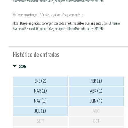
Francisco Pizarro del Cimasub 2025 será para el Barco Museo Ecoactivo MATER
)
Maire garagartza, el 16/11/2025 a las 16:49, comenta...:
Hola! Daros las gracias por organizar cada año Cimasub el cual me enca...
(en:
El Premio
Francisco Pizarro del Cimasub 2025 será para el Barco Museo Ecoactivo MATER
)
Histórico de entradas
2026
ENE (2)
FEB (1)
MAR (1)
ABR (1)
MAY (1)
JUN (3)
JUL (1)
AGO
SEPT
OCT