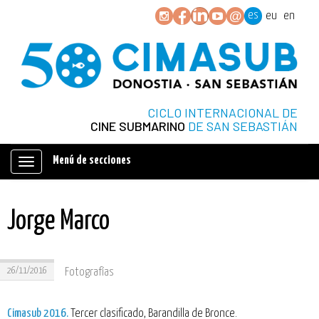
es
eu
en
CICLO INTERNACIONAL DE
CINE SUBMARINO
DE SAN SEBASTIÁN
Menú de secciones
Mostrar/ocultar
navegación
Jorge Marco
26/11/2016
Fotografías
Cimasub 2016.
Tercer clasificado, Barandilla de Bronce.