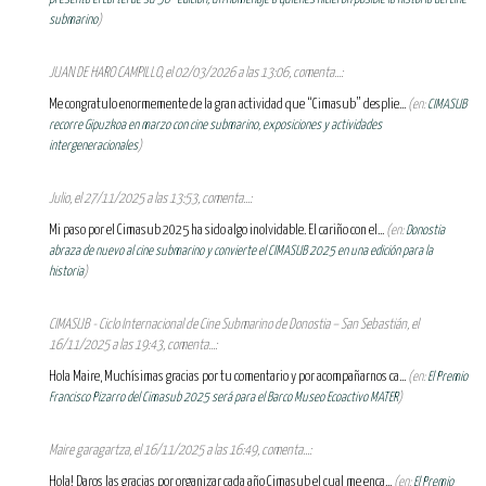
submarino
)
JUAN DE HARO CAMPILLO, el 02/03/2026 a las 13:06, comenta...:
Me congratulo enormemente de la gran actividad que “Cimasub” desplie...
(en:
CIMASUB
recorre Gipuzkoa en marzo con cine submarino, exposiciones y actividades
intergeneracionales
)
Julio, el 27/11/2025 a las 13:53, comenta...:
Mi paso por el Cimasub 2025 ha sido algo inolvidable. El cariño con el...
(en:
Donostia
abraza de nuevo al cine submarino y convierte el CIMASUB 2025 en una edición para la
historia
)
CIMASUB - Ciclo Internacional de Cine Submarino de Donostia – San Sebastián, el
16/11/2025 a las 19:43, comenta...:
Hola Maire, Muchísimas gracias por tu comentario y por acompañarnos ca...
(en:
El Premio
Francisco Pizarro del Cimasub 2025 será para el Barco Museo Ecoactivo MATER
)
Maire garagartza, el 16/11/2025 a las 16:49, comenta...:
Hola! Daros las gracias por organizar cada año Cimasub el cual me enca...
(en:
El Premio