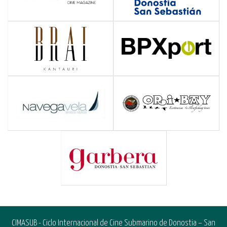
CIMASUB - Ciclo Internacional de Cine Submarino de Donostia – San