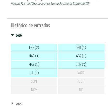
Francisco Pizarro del Cimasub 2025 será para el Barco Museo Ecoactivo MATER
)
Histórico de entradas
2026
ENE (2)
FEB (1)
MAR (1)
ABR (1)
MAY (1)
JUN (3)
JUL (1)
AGO
SEPT
OCT
NOV
DIC
2025