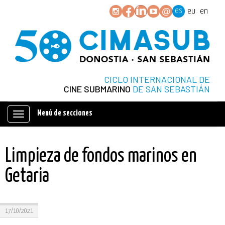
es
eu
en
CICLO INTERNACIONAL DE
CINE SUBMARINO
DE SAN SEBASTIÁN
Menú de secciones
Mostrar/ocultar
navegación
Limpieza de fondos marinos en
Getaria
17/10/2021