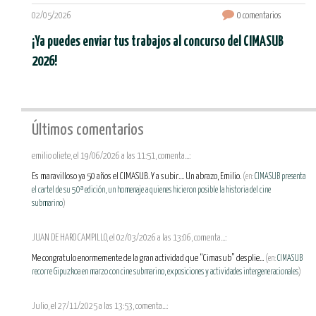
02/05/2026
0 comentarios
¡Ya puedes enviar tus trabajos al concurso del CIMASUB
2026!
Últimos comentarios
emilio oliete, el 19/06/2026 a las 11:51, comenta...:
Es maravilloso ya 50 años el CIMASUB. Y a subir.... Un abrazo, Emilio.
(en:
CIMASUB presenta
el cartel de su 50ª edición, un homenaje a quienes hicieron posible la historia del cine
submarino
)
JUAN DE HARO CAMPILLO, el 02/03/2026 a las 13:06, comenta...:
Me congratulo enormemente de la gran actividad que “Cimasub” desplie...
(en:
CIMASUB
recorre Gipuzkoa en marzo con cine submarino, exposiciones y actividades intergeneracionales
)
Julio, el 27/11/2025 a las 13:53, comenta...: