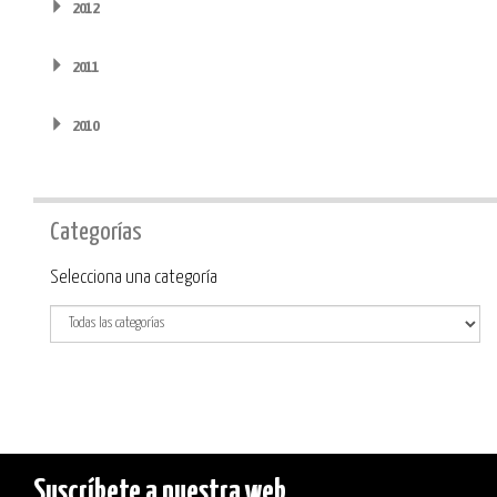
2012
2011
2010
Categorías
Categoría
Selecciona una categoría
Suscríbete a nuestra web