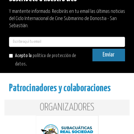
Y mantente informado. Recibirás en tu email las últimas noticias
del Ciclo Internacional de Cine Submarino de Donostia - San
Sebastián.
E-
mail
Enviar
Acepto la
política de protección de
datos
.
Patrocinadores y colaboraciones
ORGANIZADORES