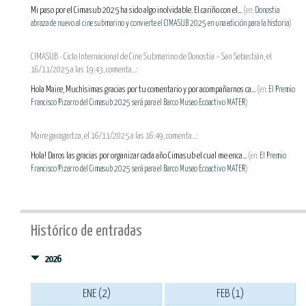
Mi paso por el Cimasub 2025 ha sido algo inolvidable. El cariño con el...
(en:
Donostia
abraza de nuevo al cine submarino y convierte el CIMASUB 2025 en una edición para la historia
)
CIMASUB - Ciclo Internacional de Cine Submarino de Donostia – San Sebastián, el
16/11/2025 a las 19:43, comenta...:
Hola Maire, Muchísimas gracias por tu comentario y por acompañarnos ca...
(en:
El Premio
Francisco Pizarro del Cimasub 2025 será para el Barco Museo Ecoactivo MATER
)
Maire garagartza, el 16/11/2025 a las 16:49, comenta...:
Hola! Daros las gracias por organizar cada año Cimasub el cual me enca...
(en:
El Premio
Francisco Pizarro del Cimasub 2025 será para el Barco Museo Ecoactivo MATER
)
Histórico de entradas
2026
ENE (2)
FEB (1)