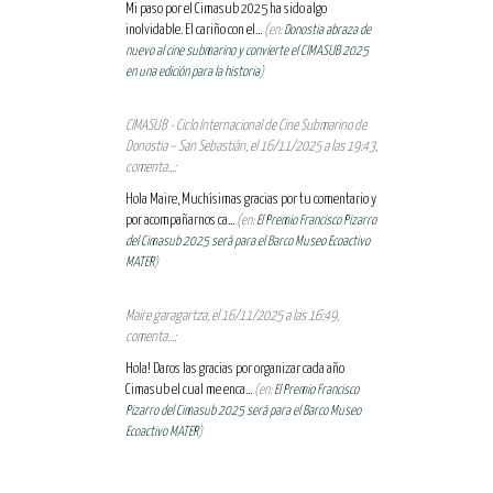
Mi paso por el Cimasub 2025 ha sido algo
inolvidable. El cariño con el...
(en:
Donostia abraza de
nuevo al cine submarino y convierte el CIMASUB 2025
en una edición para la historia
)
CIMASUB - Ciclo Internacional de Cine Submarino de
Donostia – San Sebastián, el 16/11/2025 a las 19:43,
comenta...:
Hola Maire, Muchísimas gracias por tu comentario y
por acompañarnos ca...
(en:
El Premio Francisco Pizarro
del Cimasub 2025 será para el Barco Museo Ecoactivo
MATER
)
Maire garagartza, el 16/11/2025 a las 16:49,
comenta...:
Hola! Daros las gracias por organizar cada año
Cimasub el cual me enca...
(en:
El Premio Francisco
Pizarro del Cimasub 2025 será para el Barco Museo
Ecoactivo MATER
)