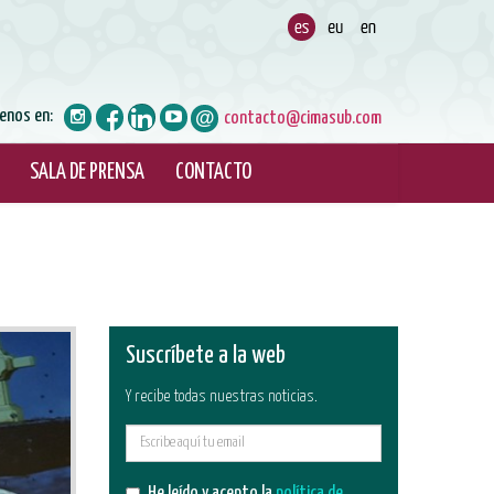
enos en:
contacto@cimasub.com
SALA DE PRENSA
CONTACTO
Suscríbete a la web
Y recibe todas nuestras noticias.
E-
mail
He leído y acepto la
política de