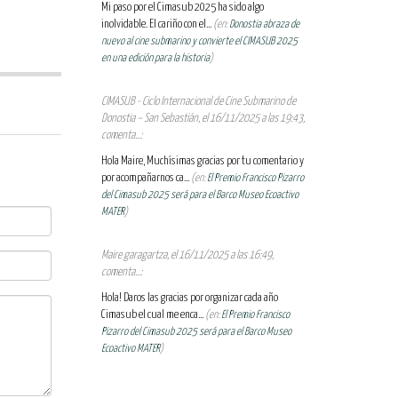
Mi paso por el Cimasub 2025 ha sido algo
inolvidable. El cariño con el...
(en:
Donostia abraza de
nuevo al cine submarino y convierte el CIMASUB 2025
en una edición para la historia
)
CIMASUB - Ciclo Internacional de Cine Submarino de
Donostia – San Sebastián, el 16/11/2025 a las 19:43,
comenta...:
Hola Maire, Muchísimas gracias por tu comentario y
por acompañarnos ca...
(en:
El Premio Francisco Pizarro
del Cimasub 2025 será para el Barco Museo Ecoactivo
MATER
)
Maire garagartza, el 16/11/2025 a las 16:49,
comenta...:
Hola! Daros las gracias por organizar cada año
Cimasub el cual me enca...
(en:
El Premio Francisco
Pizarro del Cimasub 2025 será para el Barco Museo
Ecoactivo MATER
)