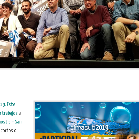
019. Este
e trabajos
a
nostia – San
 cortos o