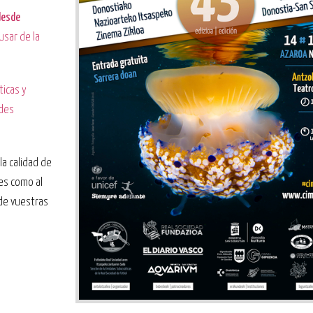
desde
usar de la
ticas y
edes
la calidad de
es como al
 de vuestras