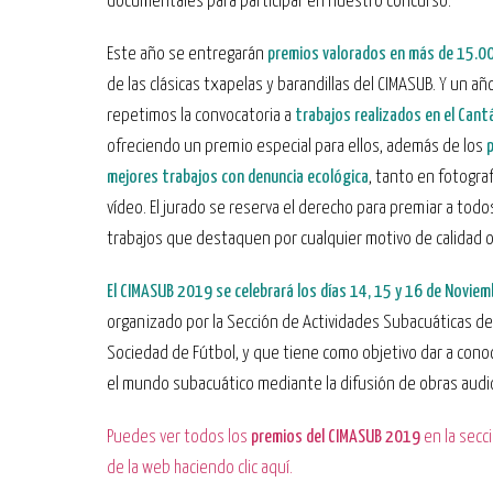
documentales para participar en nuestro concurso.
Este año se entregarán
premios valorados en más de 15.0
de las clásicas txapelas y barandillas del CIMASUB. Y un a
repetimos la convocatoria a
trabajos realizados en el Cant
ofreciendo un premio especial para ellos, además de los
p
mejores trabajos con denuncia ecológica
, tanto en fotogra
vídeo. El jurado se reserva el derecho para premiar a todo
trabajos que destaquen por cualquier motivo de calidad o
El CIMASUB 2019 se celebrará los días 14, 15 y 16 de Novie
organizado por la Sección de Actividades Subacuáticas de 
Sociedad de Fútbol, y que tiene como objetivo dar a conoc
el mundo subacuático mediante la difusión de obras audi
Puedes ver todos los
premios del CIMASUB 2019
en la secc
de la web haciendo clic aquí.