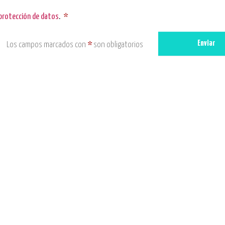
 protección de datos
.
*
Enviar
Los campos marcados con
*
son obligatorios