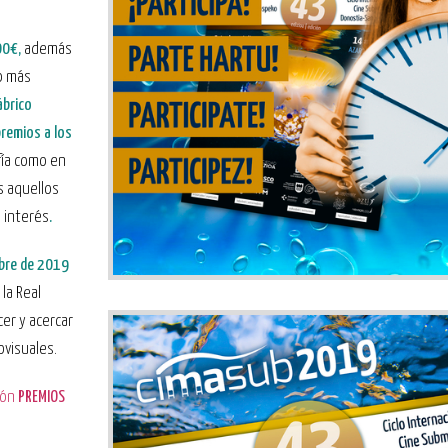
00€,
además
ño más
ábrico
remios a los
fía como en
s aquellos
 interés
.
mbre de 2019
la Real
er y acercar
ovisuales.
ión
PREMIOS