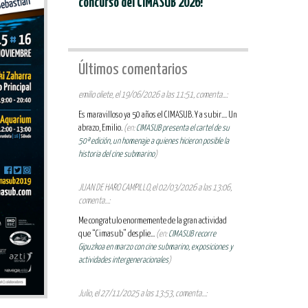
concurso del CIMASUB 2026!
Últimos comentarios
emilio oliete, el 19/06/2026 a las 11:51, comenta...:
Es maravilloso ya 50 años el CIMASUB. Y a subir.... Un
abrazo, Emilio.
(en:
CIMASUB presenta el cartel de su
50ª edición, un homenaje a quienes hicieron posible la
historia del cine submarino
)
JUAN DE HARO CAMPILLO, el 02/03/2026 a las 13:06,
comenta...:
Me congratulo enormemente de la gran actividad
que “Cimasub” desplie...
(en:
CIMASUB recorre
Gipuzkoa en marzo con cine submarino, exposiciones y
actividades intergeneracionales
)
Julio, el 27/11/2025 a las 13:53, comenta...: