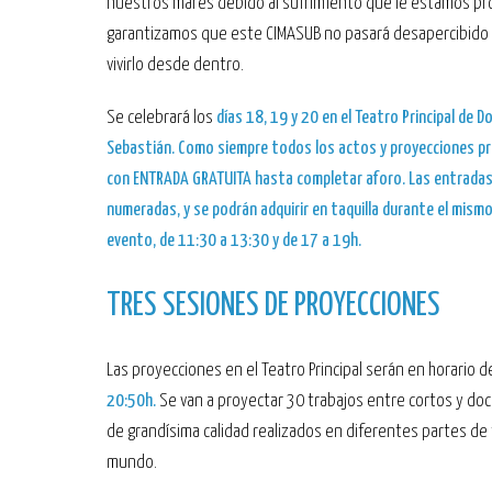
nuestros mares debido al sufrimiento que le estamos pr
garantizamos que este CIMASUB no pasará desapercibido 
vivirlo desde dentro.
Se celebrará los
días 18, 19 y 20 en el Teatro Principal de D
Sebastián. Como siempre todos los actos y proyecciones 
con
ENTRADA GRATUITA hasta completar aforo
.
Las entradas
numeradas, y se podrán adquirir en taquilla durante el mismo
evento, de 11:30 a 13:30 y de 17 a 19h.
TRES SESIONES DE PROYECCIONES
Las proyecciones en el Teatro Principal serán en horario 
20:50h.
Se van a proyectar 30 trabajos entre cortos y d
de grandísima calidad realizados en diferentes partes de 
mundo.