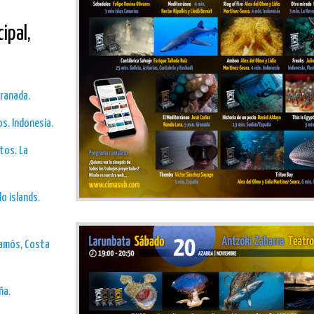
ipal,
Granada.
os. Indonesia.
tos. La
o islands.
lamós, Costa
ña.