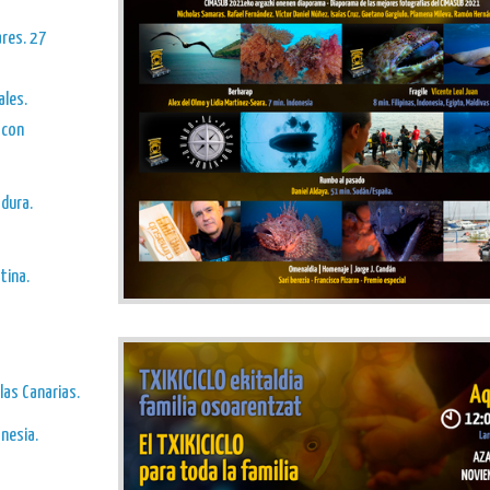
ares. 27
ales.
 con
adura.
tina.
slas Canarias.
onesia.