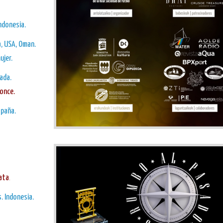
Indonesia.
a, USA, Oman.
ujer.
ada.
ronce.
spaña.
lata
.
. Indonesia.