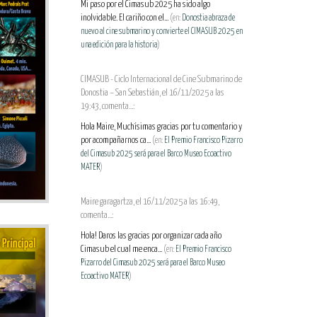
Mi paso por el Cimasub 2025 ha sido algo
inolvidable. El cariño con el...
(en:
Donostia abraza de
nuevo al cine submarino y convierte el CIMASUB 2025 en
una edición para la historia
)
CIMASUB - Ciclo Internacional de Cine Submarino de
Donostia – San Sebastián, el 16/11/2025 a las
19:43, comenta...:
Hola Maire, Muchísimas gracias por tu comentario y
por acompañarnos ca...
(en:
El Premio Francisco Pizarro
del Cimasub 2025 será para el Barco Museo Ecoactivo
MATER
)
Maire garagartza, el 16/11/2025 a las 16:49,
comenta...:
Hola! Daros las gracias por organizar cada año
Cimasub el cual me enca...
(en:
El Premio Francisco
Pizarro del Cimasub 2025 será para el Barco Museo
Ecoactivo MATER
)