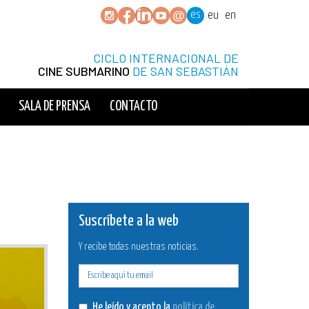
es
eu
en
CICLO INTERNACIONAL DE
CINE SUBMARINO
DE SAN SEBASTIÁN
SALA DE PRENSA
CONTACTO
Suscríbete a la web
Y recibe todas nuestras noticias.
E-
mail
He leído y acepto la
política de