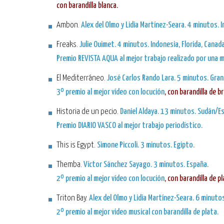
con barandilla blanca.
Ambon.
Alex del Olmo y Lidia Martínez-Seara. 4 minutos. 
Freaks.
Julie Ouimet. 4 minutos. Indonesia, Florida, Canad
Premio REVISTA AQUA
al mejor trabajo realizado por una m
El Mediterráneo.
José Carlos Rando Lara. 5 minutos. Gran
3º premio al mejor vídeo con locución
, con barandilla de b
Historia de un pecio.
Daniel Aldaya. 13 minutos. Sudán/E
Premio DIARIO VASCO
al mejor trabajo periodístico.
This is Egypt.
Simone Piccoli. 3 minutos. Egipto.
Themba.
Víctor Sánchez Sayago. 3 minutos. España.
2º premio al mejor vídeo con locución
, con barandilla de p
Triton Bay.
Alex del Olmo y Lidia Martínez-Seara. 6 minutos
2º premio al mejor video musical
con barandilla de plata.