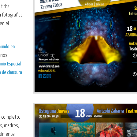
 ficha
 fotografías
en el
mundo en
a nos
mio Especial
a de clausura
al completo,
s, madres,
ualmente