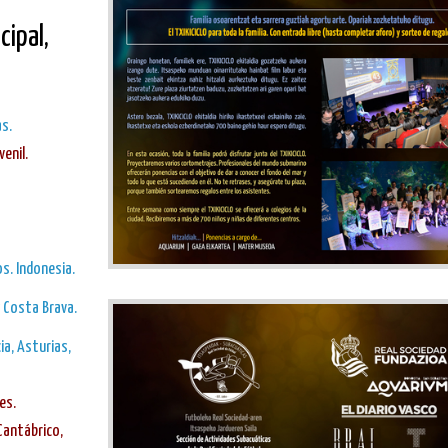
cipal,
as.
venil.
os. Indonesia.
y Costa Brava.
ia, Asturias,
es.
Cantábrico,