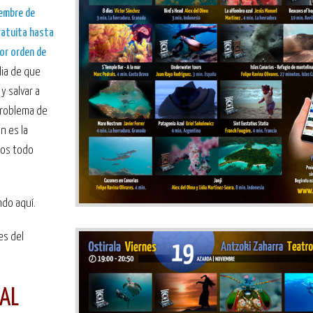
embre de
ratuita hasta
por orden de
lia de que
y salvar a
problema de
n es la
mos todo
ndo aquí.
es del
PAL