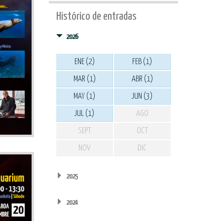
Histórico de entradas
2026
ENE (2)
FEB (1)
MAR (1)
ABR (1)
MAY (1)
JUN (3)
JUL (1)
AGO
SEPT
OCT
NOV
DIC
2025
2024