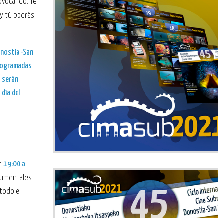
ovocando. Te
y tú podrás
onostia -San
programadas
 serán
 día del
de
19:00 a
ocumentales
todo el