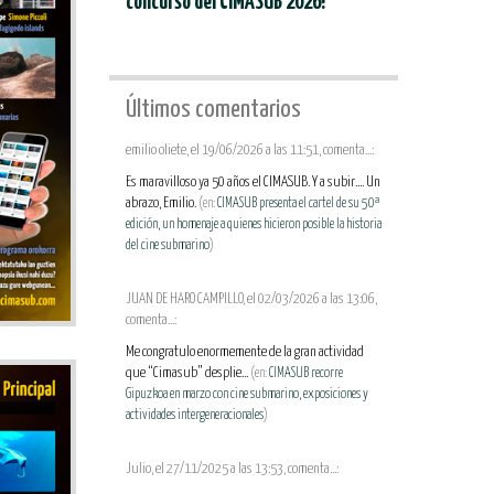
concurso del CIMASUB 2026!
Últimos comentarios
emilio oliete, el 19/06/2026 a las 11:51, comenta...:
Es maravilloso ya 50 años el CIMASUB. Y a subir.... Un
abrazo, Emilio.
(en:
CIMASUB presenta el cartel de su 50ª
edición, un homenaje a quienes hicieron posible la historia
del cine submarino
)
JUAN DE HARO CAMPILLO, el 02/03/2026 a las 13:06,
comenta...:
Me congratulo enormemente de la gran actividad
que “Cimasub” desplie...
(en:
CIMASUB recorre
Gipuzkoa en marzo con cine submarino, exposiciones y
actividades intergeneracionales
)
Julio, el 27/11/2025 a las 13:53, comenta...: