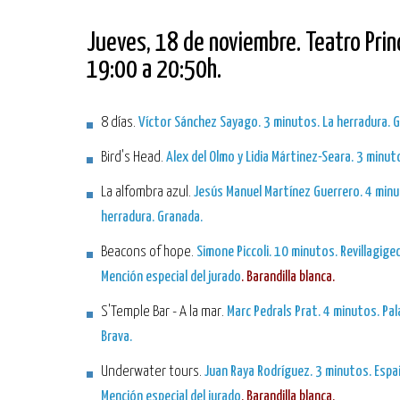
Jueves, 18 de noviembre. Teatro Princ
19:00 a 20:50h.
8 días.
Víctor Sánchez Sayago. 3 minutos. La herradura. 
Bird's Head.
Alex del Olmo y Lidia Mártinez-Seara. 3 minut
La alfombra azul.
Jesús Manuel Martínez Guerrero. 4 minu
herradura. Granada.
Beacons of hope.
Simone Piccoli. 10 minutos. Revillagiged
Mención especial del jurado
. Barandilla blanca.
S'Temple Bar - A la mar.
Marc Pedrals Prat. 4 minutos. Pa
Brava.
Underwater tours.
Juan Raya Rodríguez. 3 minutos. Espa
Mención especial del jurado
. Barandilla blanca.