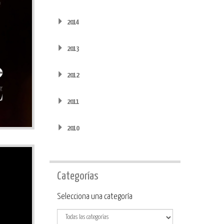
2014
2013
2012
2011
2010
Categorías
Categoría
Selecciona una categoría