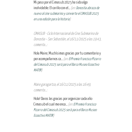
Mi paso por el Cimasub 2025 ha sido algo
inolvidable. El cariño con el...
(en:
Donostia abraza de
nuevo al cine submarino y convierte el CIMASUB 2025
en una edición para la historia
)
CIMASUB - Ciclo Internacional de Cine Submarino de
Donostia – San Sebastián, el 16/11/2025 a las 19:43,
comenta...:
Hola Maire, Muchísimas gracias por tu comentario y
por acompañarnos ca...
(en:
El Premio Francisco Pizarro
del Cimasub 2025 será para el Barco Museo Ecoactivo
MATER
)
Maire garagartza, el 16/11/2025 a las 16:49,
comenta...:
Hola! Daros las gracias por organizar cada año
Cimasub el cual me enca...
(en:
El Premio Francisco
Pizarro del Cimasub 2025 será para el Barco Museo
Ecoactivo MATER
)