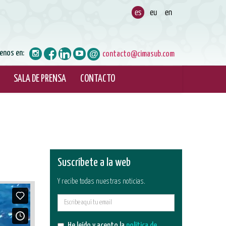
enos en:
contacto@cimasub.com
SALA DE PRENSA
CONTACTO
Suscríbete a la web
Y recibe todas nuestras noticias.
E-
mail
He leído y acepto la
política de