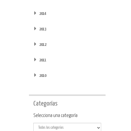
2014
2013
2012
2011
2010
Categorías
Categoría
Selecciona una categoría