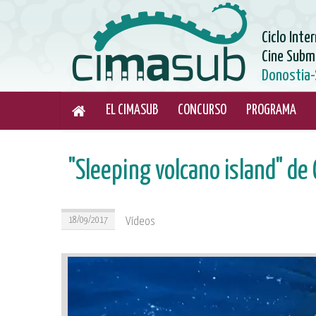
Ciclo Inte
Cine Subm
Donostia-
EL CIMASUB
CONCURSO
PROGRAMA
"Sleeping volcano island" de C
18/09/2017
Vídeos