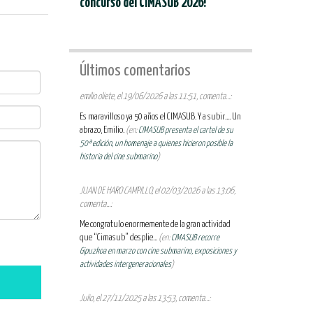
concurso del CIMASUB 2026!
Últimos comentarios
emilio oliete, el 19/06/2026 a las 11:51, comenta...:
Es maravilloso ya 50 años el CIMASUB. Y a subir.... Un
abrazo, Emilio.
(en:
CIMASUB presenta el cartel de su
50ª edición, un homenaje a quienes hicieron posible la
historia del cine submarino
)
JUAN DE HARO CAMPILLO, el 02/03/2026 a las 13:06,
comenta...:
Me congratulo enormemente de la gran actividad
que “Cimasub” desplie...
(en:
CIMASUB recorre
Gipuzkoa en marzo con cine submarino, exposiciones y
actividades intergeneracionales
)
Julio, el 27/11/2025 a las 13:53, comenta...: