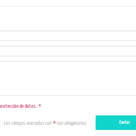
 protección de datos
.
*
Enviar
Los campos marcados con
*
son obligatorios