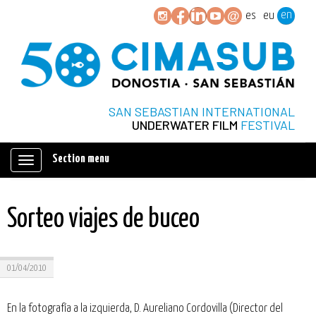
en
es
eu
SAN SEBASTIAN INTERNATIONAL
UNDERWATER FILM
FESTIVAL
Section menu
Mostrar/ocultar
navegación
Sorteo viajes de buceo
01/04/2010
En la fotografía a la izquierda, D. Aureliano Cordovilla (Director del