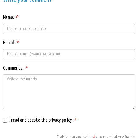
Name:
*
E-mail:
*
Comments:
*
I read and acepte the
privacy policy
.
*
Fields marked with
*
are mandatory fields