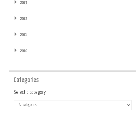
2013
2012
2011
2010
Categories
Category
Select a category