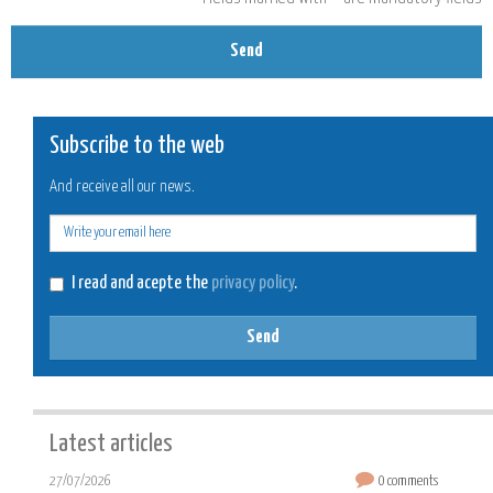
Send
Subscribe to the web
And receive all our news.
E-
mail
I read and acepte the
privacy policy
.
Send
Latest articles
27/07/2026
0 comments