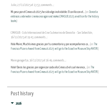
Julio, 27/11/2025 at 13:53, comments...:
Mi paso por el Cimasub 2025 ha sido algo inolvidable. El cariño con el...
(en:
Donostia
embraces underwater cinema once again and makes CIMASUB 2025 an edition for the history
books
)
CIMASUB - Ciclo Internacional de Cine Submarino de Donostia – San Sebastián,
16/11/2025 at 19:43, comments...:
Hola Maire, Muchísimas gracias por tu comentario y por acompañarnos ca...
(en:
The
Francisco Pizarro Award from Cimasub 2025 will go to the Ecoactive Museum Ship MATER.
)
Maire garagartza, 16/11/2025 at 16:49, comments...:
Hola! Daros las gracias por organizar cada año Cimasub el cual me enca...
(en:
The
Francisco Pizarro Award from Cimasub 2025 will go to the Ecoactive Museum Ship MATER.
)
Post history
2026