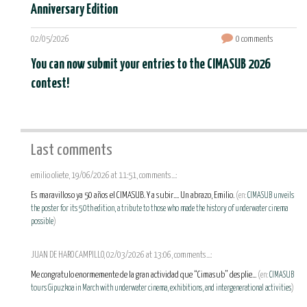
Anniversary Edition
02/05/2026
0 comments
You can now submit your entries to the CIMASUB 2026
contest!
Last comments
emilio oliete, 19/06/2026 at 11:51, comments...:
Es maravilloso ya 50 años el CIMASUB. Y a subir.... Un abrazo, Emilio.
(en:
CIMASUB unveils
the poster for its 50th edition, a tribute to those who made the history of underwater cinema
possible
)
JUAN DE HARO CAMPILLO, 02/03/2026 at 13:06, comments...:
Me congratulo enormemente de la gran actividad que “Cimasub” desplie...
(en:
CIMASUB
tours Gipuzkoa in March with underwater cinema, exhibitions, and intergenerational activities
)