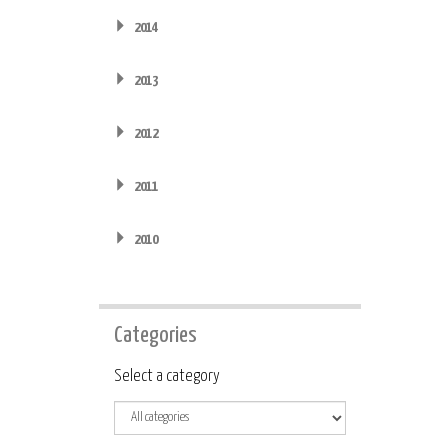
2014
2013
2012
2011
2010
Categories
Category
Select a category