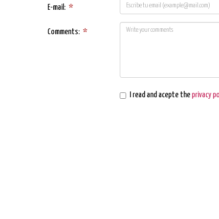
E-mail:
*
Comments:
*
I read and acepte the
privacy po