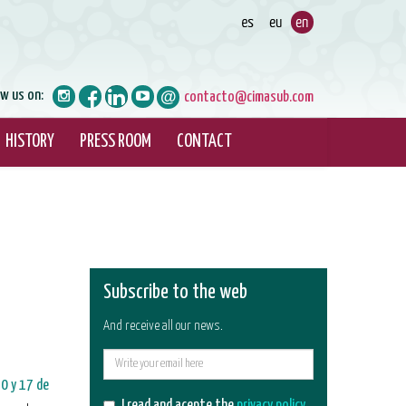
ow us on:
contacto@cimasub.com
HISTORY
PRESS ROOM
CONTACT
Subscribe to the web
And receive all our news.
E-
10 y 17 de
mail
I read and acepte the
privacy policy
.