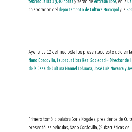
febrero, a las 19,30 horas
y serán de
entrada libre
, en la
Cas
colaboración del
departamento de Cultura Municipal
y la
Sec
Ayer a las 12 del mediodía fue presentado este ciclo en la
Nano Cordovilla, (subacuaticas Real Sociedad – Director de l 
de la Casa de Cultura Manuel Lekuona, José Luís Navarra y J
Primero tomó la palabra Boris Nogales, presidente de Cult
presentó las películas, Nano Cordovilla, (Subacuáticas de l