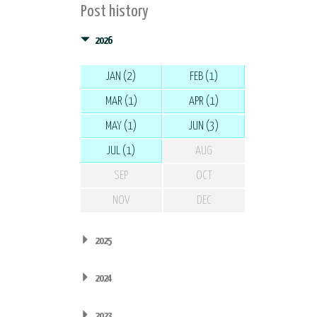
Post history
2026
JAN (2)
FEB (1)
MAR (1)
APR (1)
MAY (1)
JUN (3)
JUL (1)
AUG
SEP
OCT
NOV
DEC
2025
2024
2023