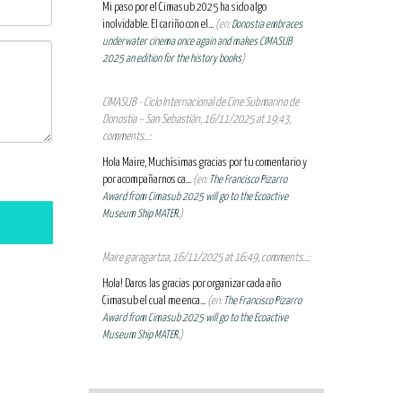
Mi paso por el Cimasub 2025 ha sido algo
inolvidable. El cariño con el...
(en:
Donostia embraces
underwater cinema once again and makes CIMASUB
2025 an edition for the history books
)
CIMASUB - Ciclo Internacional de Cine Submarino de
Donostia – San Sebastián, 16/11/2025 at 19:43,
comments...:
Hola Maire, Muchísimas gracias por tu comentario y
por acompañarnos ca...
(en:
The Francisco Pizarro
Award from Cimasub 2025 will go to the Ecoactive
Museum Ship MATER.
)
Maire garagartza, 16/11/2025 at 16:49, comments...:
Hola! Daros las gracias por organizar cada año
Cimasub el cual me enca...
(en:
The Francisco Pizarro
Award from Cimasub 2025 will go to the Ecoactive
Museum Ship MATER.
)