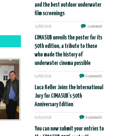
and the best outdoor underwater
film screenings
15/06/2026
1 comment
CIMASUB unveils the poster for its
50th edition, a tribute to those
who made the history of
underwater cinema possible
03/06/2026
0 comments
Luca Keller Joins the International
Jury for CIMASUB's 50th
Anniversary Edition
02/05/2026
0 comments
You can now submit your entries to