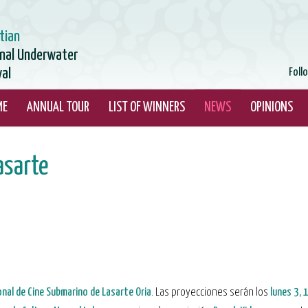
tian
onal Underwater
val
Foll
ME
ANNUAL TOUR
LIST OF WINNERS
NEWS
OPINIONS
asarte
ional de Cine Submarino de Lasarte Oria
. Las proyecciones serán los
lunes 3, 