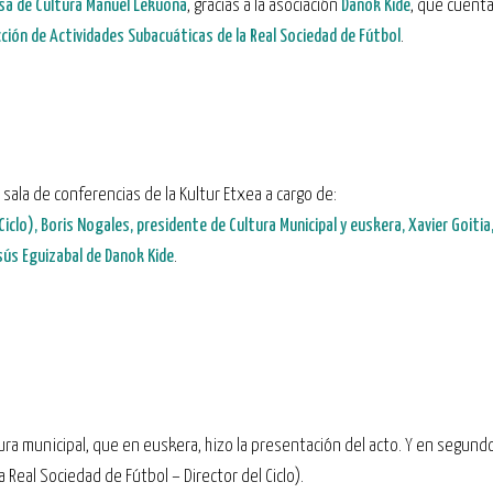
a de Cultura Manuel Lekuona
, gracias a la asociación
Danok Kide
, que cuenta
ción de Actividades Subacuáticas de la Real Sociedad de Fútbol
.
 sala de conferencias de la Kultur Etxea a cargo de:
Ciclo), Boris Nogales, presidente de Cultura Municipal y euskera, Xavier Goitia
esús Eguizabal de Danok Kide
.
ura municipal, que en euskera, hizo la presentación del acto. Y en segundo
a Real Sociedad de Fútbol – Director del Ciclo).