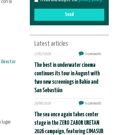
 con la
Send
Latest articles
27/07/2026
0 comments
, Director
The best in underwater cinema
continues its tour in August with
two new screenings in Bakio and
San Sebastián
29/06/2026
0 comments
The sea once again takes center
 lugar
stage in the ZERO ZABOR URETAN
2026 campaign, featuring CIMASUB