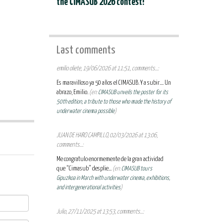
the CIMASUB 2026 contest!
Last comments
emilio oliete, 19/06/2026 at 11:51, comments...:
Es maravilloso ya 50 años el CIMASUB. Y a subir.... Un
abrazo, Emilio.
(en:
CIMASUB unveils the poster for its
50th edition, a tribute to those who made the history of
underwater cinema possible
)
JUAN DE HARO CAMPILLO, 02/03/2026 at 13:06,
comments...:
Me congratulo enormemente de la gran actividad
que “Cimasub” desplie...
(en:
CIMASUB tours
Gipuzkoa in March with underwater cinema, exhibitions,
and intergenerational activities
)
Julio, 27/11/2025 at 13:53, comments...: